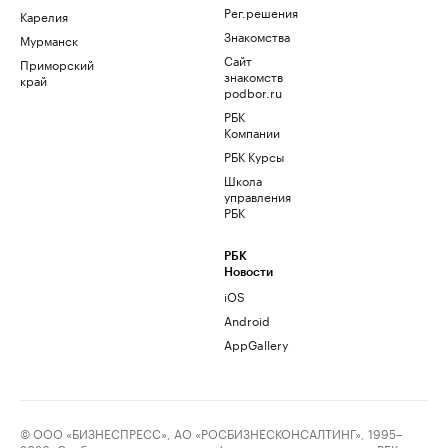
Рег.решения
Карелия
Знакомства
Мурманск
Сайт
Приморский
знакомств
край
podbor.ru
РБК
Компании
РБК Курсы
Школа
управления
РБК
РБК
Новости
iOS
Android
AppGallery
© ООО «БИЗНЕСПРЕСС», АО «РОСБИЗНЕСКОНСАЛТИНГ», 1995–