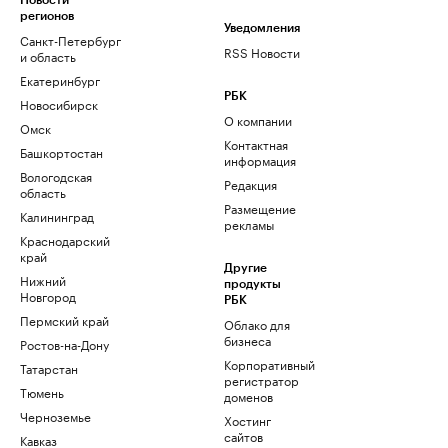
Новости
регионов
Уведомления
Санкт-Петербург
RSS Новости
и область
Екатеринбург
РБК
Новосибирск
О компании
Омск
Контактная
Башкортостан
информация
Вологодская
Редакция
область
Размещение
Калининград
рекламы
Краснодарский
край
Другие
Нижний
продукты
Новгород
РБК
Пермский край
Облако для
бизнеса
Ростов-на-Дону
Корпоративный
Татарстан
регистратор
Тюмень
доменов
Черноземье
Хостинг
сайтов
Кавказ