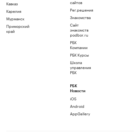
сайтов
Кавказ
Рег.решения
Карелия
Знакомства
Мурманск
Сайт
Приморский
знакомств
край
podbor.ru
РБК
Компании
РБК Курсы
Школа
управления
РБК
РБК
Новости
iOS
Android
AppGallery