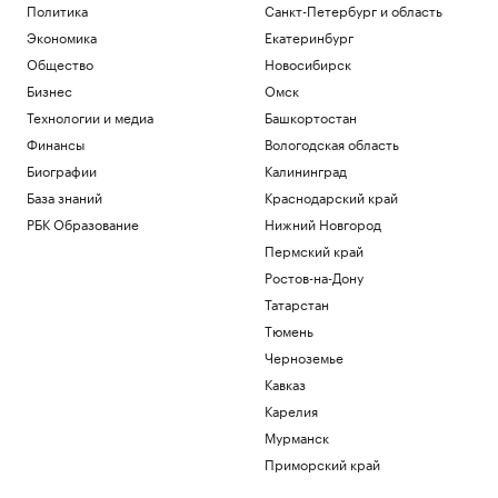
Политика
Санкт-Петербург и область
помойками»
Экономика
Екатеринбург
Спорт
В Москве простились с легендарным
Общество
Новосибирск
баскетболистом Иваном Едешко
Бизнес
Омск
Спорт
Технологии и медиа
Башкортостан
Путин рассказал президенту ОАЭ о
Финансы
Вологодская область
ситуации вокруг Украины
Биографии
Калининград
Политика
Politico сообщило об обсуждении
База знаний
Краснодарский край
замены канцлера Германии Фридриха
РБК Образование
Нижний Новгород
Мерца
Пермский край
Политика
Ростов-на-Дону
Как ИИ-агенты и облако
трансформируют промышленность:
Татарстан
опыт «Норникеля»
Тюмень
РБК и Yandex Cloud
Черноземье
Три крупных порта Китая
приостановили работу из-за
Кавказ
надвигающегося тайфуна
Карелия
Экономика
Мурманск
Приморский край
Загрузить еще