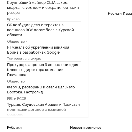
Крупнейший майнер США закрыл
квартал с убытком и сократил биткоин-
резерв
Руслан Каза
Крипто
СК возбудил дело о теракте на
военного ВСУ после боев в Курской
области
Общество
FT узнала об укреплении влияния
Брина в разработках Google
Технологии и медиа
Прокурор запросил 9 лет колонии для
бывшего директора компании
Газманова
Общество
Фермы, рестораны и отели Дальнего
Востока. Гастрогид
РБК и РСХБ
Турция, Саудовская Аравия и Пакистан
подписали договор о взаимной
обороне
Политика
Российский пловец заявил, что в
Рубрики
Новости регионов
Париже на ЧЕ «воняет мочой и