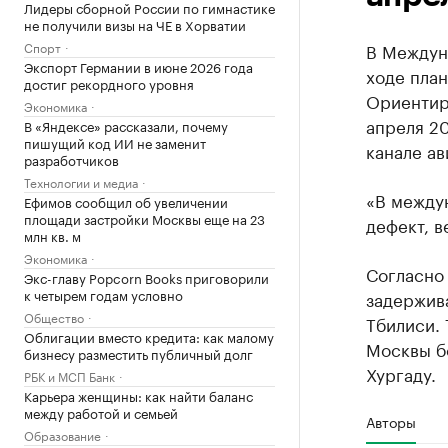
Лидеры сборной России по гимнастике
не получили визы на ЧЕ в Хорватии
Спорт
В Междун
Экспорт Германии в июне 2026 года
ходе план
достиг рекордного уровня
Ориентир
Экономика
апреля 20
В «Яндексе» рассказали, почему
пишущий код ИИ не заменит
канале ав
разработчиков
Технологии и медиа
«В между
Ефимов сообщил об увеличении
площади застройки Москвы еще на 23
дефект, в
млн кв. м
Экономика
Согласно 
Экс-главу Popcorn Books приговорили
к четырем годам условно
задержива
Общество
Тбилиси. 
Облигации вместо кредита: как малому
Москвы бо
бизнесу разместить публичный долг
Хургаду.
РБК и МСП Банк
Карьера женщины: как найти баланс
между работой и семьей
Авторы
Образование