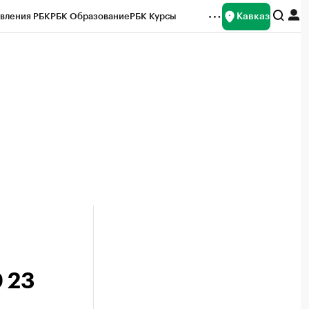
Кавказ
вления РБК
РБК Образование
РБК Курсы
рейтинги
Франшизы
Газета
Спецпроекты СПб
ты
 23