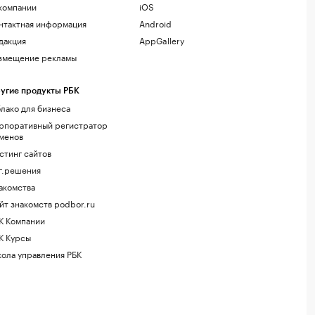
компании
iOS
нтактная информация
Android
дакция
AppGallery
змещение рекламы
угие продукты РБК
лако для бизнеса
рпоративный регистратор
менов
стинг сайтов
г.решения
акомства
йт знакомств podbor.ru
К Компании
К Курсы
ола управления РБК