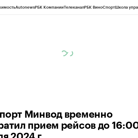
жимость
Autonews
РБК Компании
Телеканал
РБК Вино
Спорт
Школа упра
ипто
РБК Бизнес-среда
Дискуссионный клуб
Исследования
Кредитные 
Экономика
Бизнес
Технологии и медиа
Финансы
Рынок наличной валю
порт Минвод временно
ратил прием рейсов до 16:00
ля 2024 г