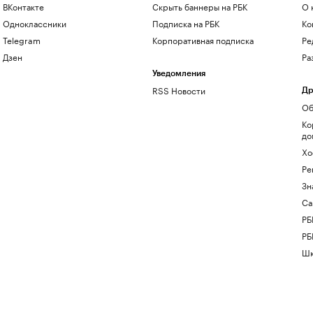
ВКонтакте
Скрыть баннеры на РБК
О 
Одноклассники
Подписка на РБК
Ко
Telegram
Корпоративная подписка
Ре
Дзен
Ра
Уведомления
RSS Новости
Др
Об
Ко
до
Хо
Ре
Зн
Са
РБ
РБ
Шк