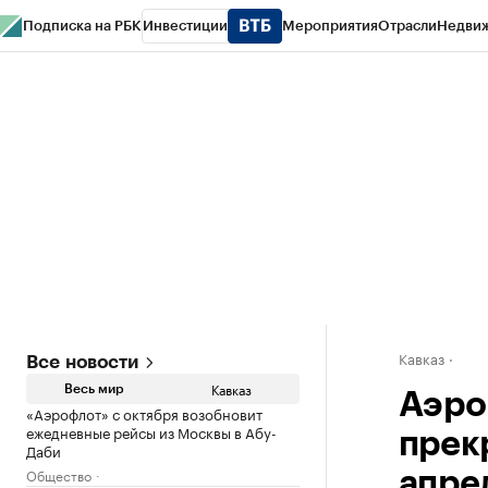
Подписка на РБК
Инвестиции
Мероприятия
Отрасли
Недви
РБК Life
Тренды
Визионеры
Национальные проекты
Город
Стиль
Кр
Конференции СПб
Спецпроекты
Проверка контрагентов
Политика
Кавказ
Все новости
Кавказ
Весь мир
Аэро
«Аэрофлот» с октября возобновит
ежедневные рейсы из Москвы в Абу-
прек
Даби
Общество
апре