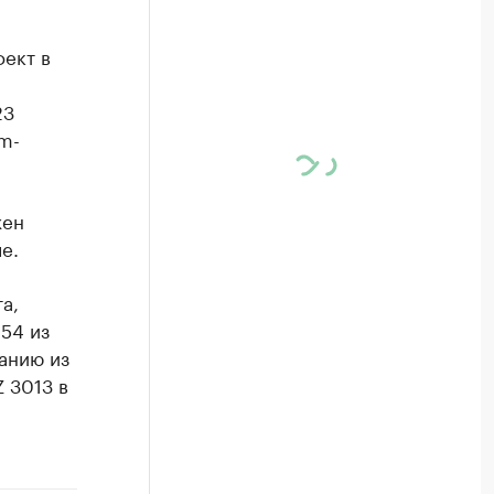
ект в
23
m-
жен
е.
а,
54 из
анию из
 3013 в