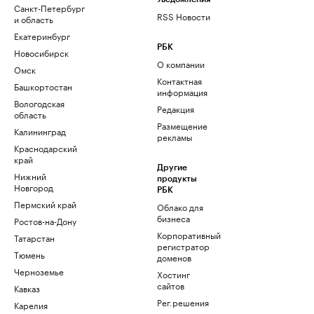
Санкт-Петербург
RSS Новости
и область
Екатеринбург
РБК
Новосибирск
О компании
Омск
Контактная
Башкортостан
информация
Вологодская
Редакция
область
Размещение
Калининград
рекламы
Краснодарский
край
Другие
Нижний
продукты
Новгород
РБК
Пермский край
Облако для
бизнеса
Ростов-на-Дону
Корпоративный
Татарстан
регистратор
Тюмень
доменов
Черноземье
Хостинг
сайтов
Кавказ
Рег.решения
Карелия