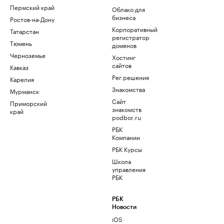
Пермский край
Облако для
бизнеса
Ростов-на-Дону
Корпоративный
Татарстан
регистратор
Тюмень
доменов
Черноземье
Хостинг
сайтов
Кавказ
Рег.решения
Карелия
Знакомства
Мурманск
Сайт
Приморский
знакомств
край
podbor.ru
РБК
Компании
РБК Курсы
Школа
управления
РБК
РБК
Новости
iOS