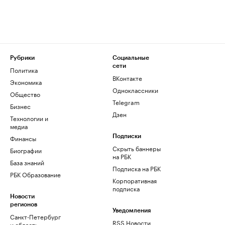
Рубрики
Социальные
сети
Политика
ВКонтакте
Экономика
Одноклассники
Общество
Telegram
Бизнес
Дзен
Технологии и
медиа
Финансы
Подписки
Скрыть баннеры
Биографии
на РБК
База знаний
Подписка на РБК
РБК Образование
Корпоративная
подписка
Новости
регионов
Уведомления
Санкт-Петербург
RSS Новости
и область