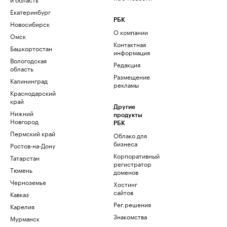
Екатеринбург
РБК
Новосибирск
О компании
Омск
Контактная
Башкортостан
информация
Вологодская
Редакция
область
Размещение
Калининград
рекламы
Краснодарский
край
Другие
Нижний
продукты
Новгород
РБК
Пермский край
Облако для
бизнеса
Ростов-на-Дону
Корпоративный
Татарстан
регистратор
Тюмень
доменов
Черноземье
Хостинг
сайтов
Кавказ
Рег.решения
Карелия
Знакомства
Мурманск