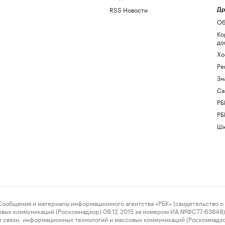
RSS Новости
Др
Об
Ко
до
Хо
Ре
Зн
Са
РБ
РБ
Шк
ения и материалы информационного агентства «РБК» (свидетельство о 
овых коммуникаций (Роскомнадзор) 09.12.2015 за номером ИА №ФС77-63848) 
 связи, информационных технологий и массовых коммуникаций (Роскомнадз