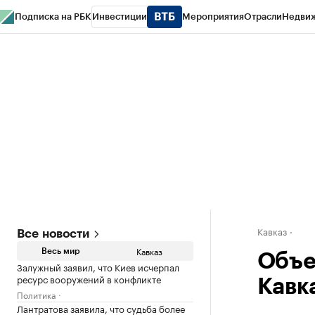
Подписка на РБК
Инвестиции
Мероприятия
Отрасли
Недви
РБК Life
Тренды
Визионеры
Национальные проекты
Город
Стиль
Кр
Конференции СПб
Спецпроекты
Проверка контрагентов
Политика
Кавказ
Все новости
Кавказ
Весь мир
Объе
Залужный заявил, что Киев исчерпал
ресурс вооружений в конфликте
Кавк
Политика
Лантратова заявила, что судьба более