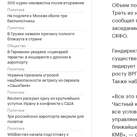
300 курян неизвестна после вторжения
Объем по
Политика
Треть из 
На подлете к Москве сбили три
сообщил 
беспилотника
заседани
Политика
В Грузии назвали причину полного
СКФО.
блэкаута в стране
Общество
Гендирект
В Германии увидели «сценарий
теракта» в инциденте с дроном в
существе
аэропорту
лидирует 
Политика
росту ВРП
Украина признала угрозой
нацбезопасности актрису из сериала
Также на
«СашаТаня»
Политика
«Все это
Reuters раскрыл одну из крупнейших
Частный к
уступок Ирану в конфликте с США
Политика
все усло
Три российских аэропорта закрыли для
управляем
полетов
ближайше
Политика
КМВ», — 
Wildberries начала подготовку к