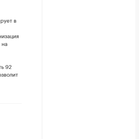
рует в
низация
 на
ть 92
озволит