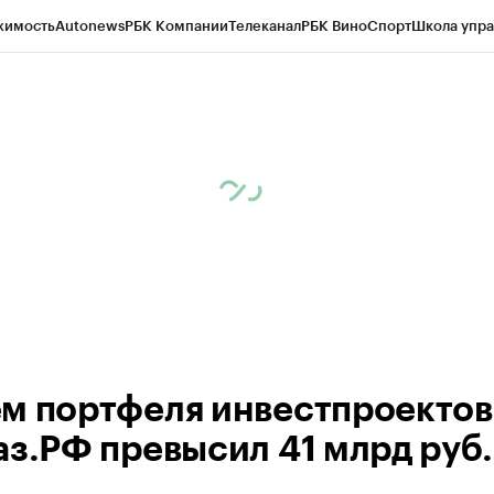
жимость
Autonews
РБК Компании
Телеканал
РБК Вино
Спорт
Школа упра
ипто
РБК Бизнес-среда
Дискуссионный клуб
Исследования
Кредитные 
Экономика
Бизнес
Технологии и медиа
Финансы
Рынок наличной валю
м портфеля инвестпроектов
аз.РФ превысил 41 млрд руб.