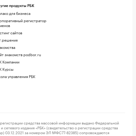
угие продукты РБК
лако для бизнеса
рпоративный регистратор
менов
стинг сайтов
г.решения
акомства
йт знакомств podbor.ru
К Компании
К Курсы
ола управления РБК
регистрации средства массовой информации выдано Федеральной
и сетевого издания «РБК» (свидетельство о регистрации средства
ор) 03.12.2021 за номером ЭЛ №ФС77-82385) сопровождаются