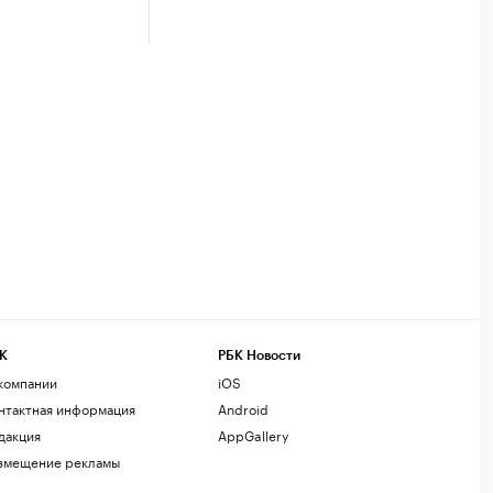
К
РБК Новости
компании
iOS
нтактная информация
Android
дакция
AppGallery
змещение рекламы