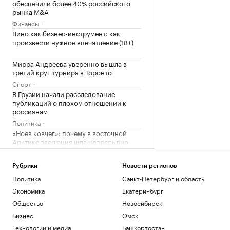
обеспечили более 40% российского
рынка M&A
Финансы
Вино как бизнес-инструмент: как
произвести нужное впечатление (18+)
Мирра Андреева уверенно вышла в
третий круг турнира в Торонто
Спорт
В Грузии начали расследование
публикаций о плохом отношении к
россиянам
Политика
«Ноев ковчег»: почему в восточной
Арктике эволюция шла непрерывно
РБК и УК Первая
Рубрики
Новости регионов
Загрузить еще
Политика
Санкт-Петербург и область
Экономика
Екатеринбург
Общество
Новосибирск
Бизнес
Омск
Технологии и медиа
Башкортостан