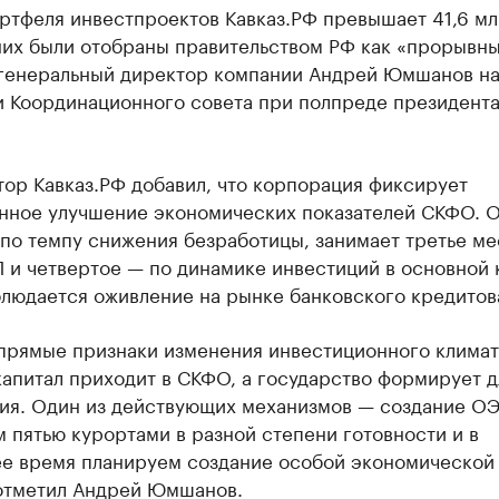
ртфеля инвестпроектов Кавказ.РФ превышает 41,6 мл
них были отобраны правительством РФ как «прорывны
генеральный директор компании Андрей Юмшанов н
и Координационного совета при полпреде президента
ор Кавказ.РФ добавил, что корпорация фиксирует
нное улучшение экономических показателей СКФО. 
по темпу снижения безработицы, занимает третье ме
 и четвертое — по динамике инвестиций в основной 
блюдается оживление на рынке банковского кредитов
 прямые признаки изменения инвестиционного климат
апитал приходит в СКФО, а государство формирует д
вия. Один из действующих механизмов — создание О
 пятью курортами в разной степени готовности и в
е время планируем создание особой экономической 
отметил Андрей Юмшанов.