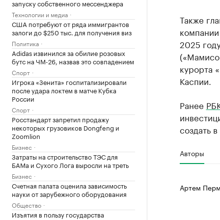
запуску собственного мессенджера
Технологии и медиа
Также гла
США потребуют от ряда иммигрантов
компании
залоги до $250 тыс. для получения виз
2025 году
Политика
Adidas извинился за обилие розовых
(«Мамисон
бутс на ЧМ-26, назвав это совпадением
курорта «
Спорт
Каспии.
Игрока «Зенита» госпитализировали
после удара локтем в матче Кубка
России
Ранее
РБК
Спорт
инвестици
Росстандарт запретил продажу
некоторых грузовиков Dongfeng и
создать в
Zoomlion
Бизнес
Авторы
Затраты на строительство ТЭС для
БАМа и Сухого Лога выросли на треть
Бизнес
Счетная палата оценила зависимость
Артем Перм
науки от зарубежного оборудования
Общество
Изъятия в пользу государства