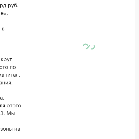
рд руб.
е»,
а
 в
Округ
сто по
капитал.
ания.
а.
ля этого
ЭЗ. Мы
зоны на