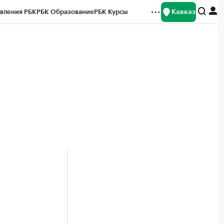
Кавказ
вления РБК
РБК Образование
РБК Курсы
рейтинги
Франшизы
Газета
Спецпроекты СПб
ты