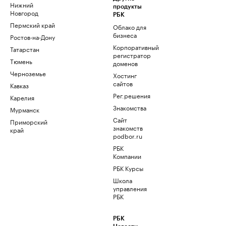
Нижний
продукты
Новгород
РБК
Пермский край
Облако для
бизнеса
Ростов-на-Дону
Корпоративный
Татарстан
регистратор
Тюмень
доменов
Черноземье
Хостинг
сайтов
Кавказ
Рег.решения
Карелия
Знакомства
Мурманск
Сайт
Приморский
знакомств
край
podbor.ru
РБК
Компании
РБК Курсы
Школа
управления
РБК
РБК