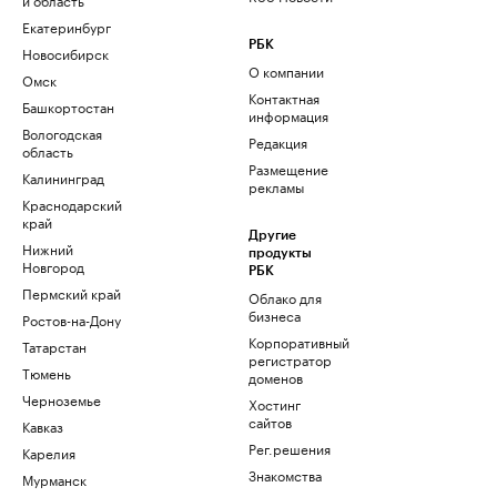
Екатеринбург
РБК
Новосибирск
О компании
Омск
Контактная
Башкортостан
информация
Вологодская
Редакция
область
Размещение
Калининград
рекламы
Краснодарский
край
Другие
Нижний
продукты
Новгород
РБК
Пермский край
Облако для
бизнеса
Ростов-на-Дону
Корпоративный
Татарстан
регистратор
Тюмень
доменов
Черноземье
Хостинг
сайтов
Кавказ
Рег.решения
Карелия
Знакомства
Мурманск