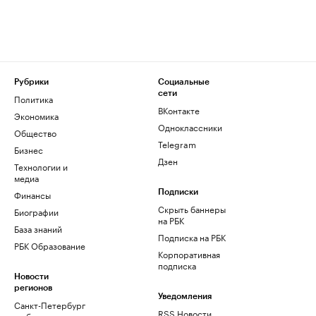
Рубрики
Социальные
сети
Политика
ВКонтакте
Экономика
Одноклассники
Общество
Telegram
Бизнес
Дзен
Технологии и
медиа
Финансы
Подписки
Скрыть баннеры
Биографии
на РБК
База знаний
Подписка на РБК
РБК Образование
Корпоративная
подписка
Новости
регионов
Уведомления
Санкт-Петербург
RSS Новости
и область