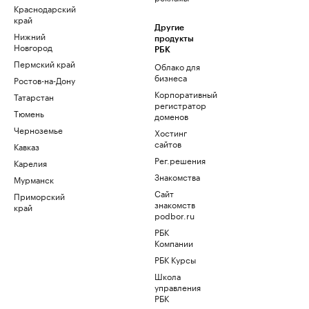
Краснодарский
край
Другие
Нижний
продукты
Новгород
РБК
Пермский край
Облако для
бизнеса
Ростов-на-Дону
Корпоративный
Татарстан
регистратор
Тюмень
доменов
Черноземье
Хостинг
сайтов
Кавказ
Рег.решения
Карелия
Знакомства
Мурманск
Сайт
Приморский
знакомств
край
podbor.ru
РБК
Компании
РБК Курсы
Школа
управления
РБК