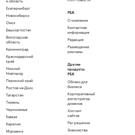
и область
Екатеринбург
РБК
Новосибирск
О компании
Омск
Контактная
Башкортостан
информация
Вологодская
Редакция
область
Размещение
Калининград
рекламы
Краснодарский
край
Другие
Нижний
продукты
Новгород
РБК
Пермский край
Облако для
бизнеса
Ростов-на-Дону
Корпоративный
Татарстан
регистратор
Тюмень
доменов
Черноземье
Хостинг
сайтов
Кавказ
Рег.решения
Карелия
Знакомства
Мурманск