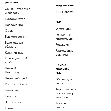
регионов
Уведомления
Санкт-Петербург
RSS Новости
и область
Екатеринбург
РБК
Новосибирск
О компании
Омск
Контактная
Башкортостан
информация
Вологодская
Редакция
область
Размещение
Калининград
рекламы
Краснодарский
край
Другие
Нижний
продукты
Новгород
РБК
Пермский край
Облако для
бизнеса
Ростов-на-Дону
Корпоративный
Татарстан
регистратор
Тюмень
доменов
Черноземье
Хостинг
сайтов
Кавказ