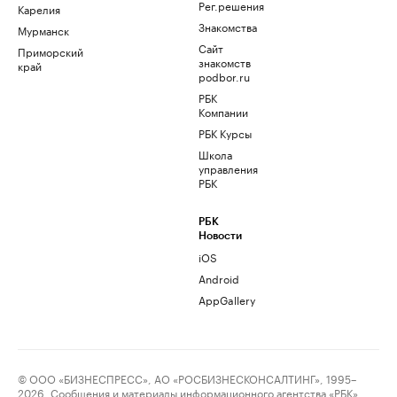
Рег.решения
Карелия
Знакомства
Мурманск
Сайт
Приморский
знакомств
край
podbor.ru
РБК
Компании
РБК Курсы
Школа
управления
РБК
РБК
Новости
iOS
Android
AppGallery
© ООО «БИЗНЕСПРЕСС», АО «РОСБИЗНЕСКОНСАЛТИНГ», 1995–
2026. Сообщения и материалы информационного агентства «РБК»