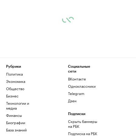
Рубрики
Социальные
сети
Политика
ВКонтакте
Экономика
Одноклассники
Общество
Telegram
Бизнес
Дзен
Технологии и
медиа
Финансы
Подписки
Скрыть баннеры
Биографии
на РБК
База знаний
Подписка на РБК