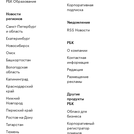
РБК Образование
Корпоративная
подписка
Новости
регионов
Уведомления
Санкт-Петербург
RSS Новости
и область
Екатеринбург
РБК
Новосибирск
О компании
Омск
Контактная
Башкортостан
информация
Вологодская
Редакция
область
Размещение
Калининград
рекламы
Краснодарский
край
Другие
Нижний
продукты
Новгород
РБК
Пермский край
Облако для
бизнеса
Ростов-на-Дону
Корпоративный
Татарстан
регистратор
Тюмень
доменов