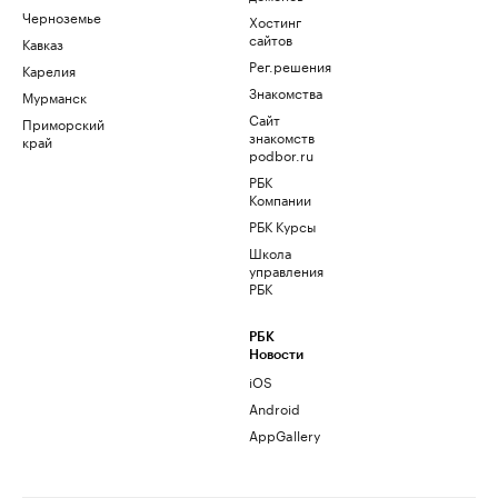
Черноземье
Хостинг
сайтов
Кавказ
Рег.решения
Карелия
Знакомства
Мурманск
Сайт
Приморский
знакомств
край
podbor.ru
РБК
Компании
РБК Курсы
Школа
управления
РБК
РБК
Новости
iOS
Android
AppGallery