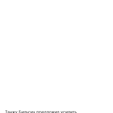
Танжу Бильгич предложил усилить