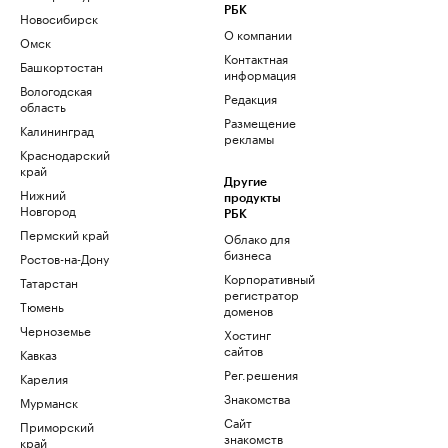
РБК
Новосибирск
О компании
Омск
Контактная
Башкортостан
информация
Вологодская
Редакция
область
Размещение
Калининград
рекламы
Краснодарский
край
Другие
Нижний
продукты
Новгород
РБК
Пермский край
Облако для
бизнеса
Ростов-на-Дону
Корпоративный
Татарстан
регистратор
Тюмень
доменов
Черноземье
Хостинг
сайтов
Кавказ
Рег.решения
Карелия
Знакомства
Мурманск
Сайт
Приморский
знакомств
край