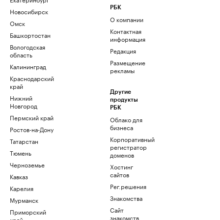
РБК
Новосибирск
О компании
Омск
Контактная
Башкортостан
информация
Вологодская
Редакция
область
Размещение
Калининград
рекламы
Краснодарский
край
Другие
Нижний
продукты
Новгород
РБК
Пермский край
Облако для
бизнеса
Ростов-на-Дону
Корпоративный
Татарстан
регистратор
Тюмень
доменов
Черноземье
Хостинг
сайтов
Кавказ
Рег.решения
Карелия
Знакомства
Мурманск
Сайт
Приморский
знакомств
край