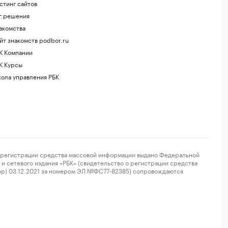
стинг сайтов
г.решения
акомства
йт знакомств podbor.ru
К Компании
К Курсы
ола управления РБК
регистрации средства массовой информации выдано Федеральной
и сетевого издания «РБК» (свидетельство о регистрации средства
ор) 03.12.2021 за номером ЭЛ №ФС77-82385) сопровождаются