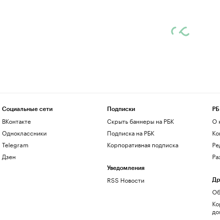
Социальные сети
Подписки
РБ
ВКонтакте
Скрыть баннеры на РБК
О 
Одноклассники
Подписка на РБК
Ко
Telegram
Корпоративная подписка
Ре
Дзен
Ра
Уведомления
RSS Новости
Др
Об
Ко
до