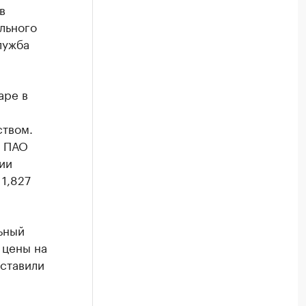
в
льного
лужба
аре в
твом.
м ПАО
ии
 1,827
ьный
о цены на
ставили