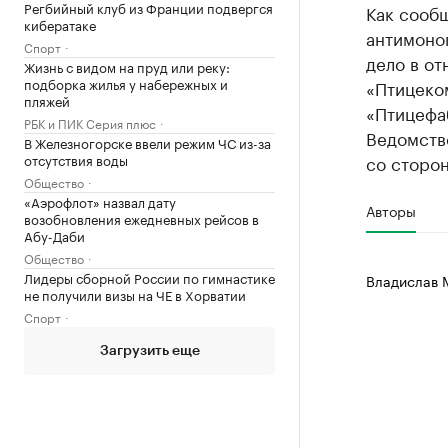
Регбийный клуб из Франции подвергся
Как сообщ
кибератаке
антимоно
Спорт
дело в о
Жизнь с видом на пруд или реку:
подборка жилья у набережных и
«Птицеко
пляжей
«Птицефа
РБК и ПИК Серия плюс
Ведомств
В Железногорске ввели режим ЧС из-за
отсутствия воды
со сторо
Общество
«Аэрофлот» назвал дату
Авторы
возобновления ежедневных рейсов в
Абу-Даби
Общество
Лидеры сборной России по гимнастике
Владислав 
не получили визы на ЧЕ в Хорватии
Спорт
Загрузить еще