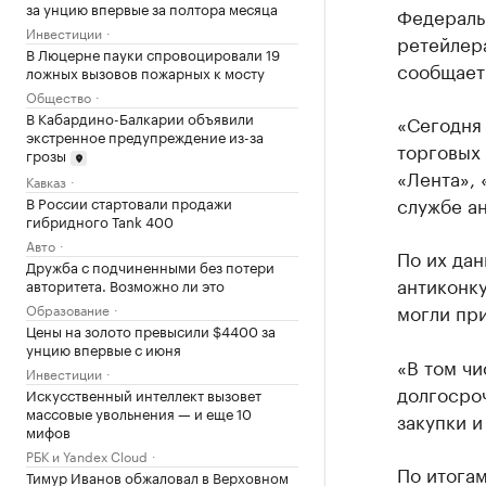
за унцию впервые за полтора месяца
Федераль
Инвестиции
ретейлера
В Люцерне пауки спровоцировали 19
сообщает
ложных вызовов пожарных к мосту
Общество
В Кабардино-Балкарии объявили
«Сегодня
экстренное предупреждение из-за
торговых 
грозы
«Лента», 
Кавказ
службе а
В России стартовали продажи
гибридного Tank 400
Авто
По их да
Дружба с подчиненными без потери
антиконк
авторитета. Возможно ли это
могли при
Образование
Цены на золото превысили $4400 за
унцию впервые с июня
«В том чи
Инвестиции
долгосро
Искусственный интеллект вызовет
массовые увольнения — и еще 10
закупки и
мифов
РБК и Yandex Cloud
По итога
Тимур Иванов обжаловал в Верховном