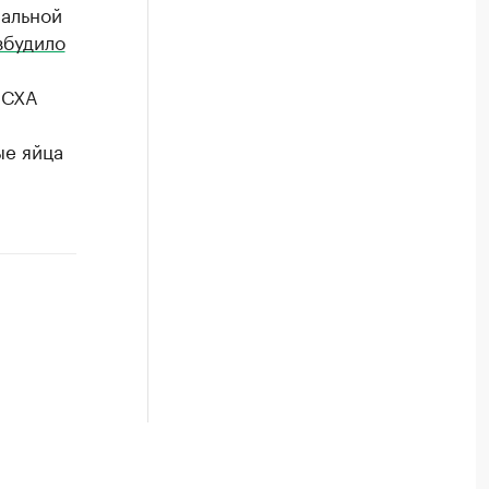
ральной
збудило
 СХА
ые яйца