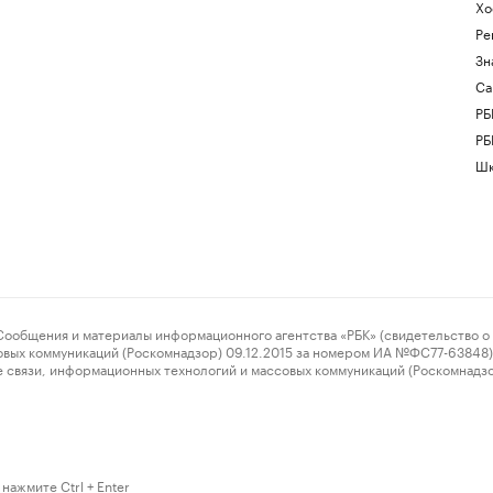
Хо
Ре
Зн
Са
РБ
РБ
Шк
ения и материалы информационного агентства «РБК» (свидетельство о 
овых коммуникаций (Роскомнадзор) 09.12.2015 за номером ИА №ФС77-63848) 
 связи, информационных технологий и массовых коммуникаций (Роскомнадз
нажмите Ctrl + Enter