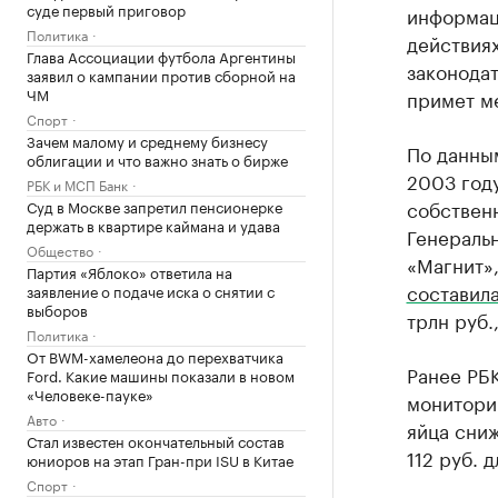
суде первый приговор
информаци
Политика
действия
Глава Ассоциации футбола Аргентины
законодат
заявил о кампании против сборной на
ЧМ
примет м
Спорт
Зачем малому и среднему бизнесу
По данны
облигации и что важно знать о бирже
2003 году
РБК и МСП Банк
собствен
Суд в Москве запретил пенсионерке
держать в квартире каймана и удава
Генераль
Общество
«Магнит»,
Партия «Яблоко» ответила на
составил
заявление о подаче иска о снятии с
выборов
трлн руб.
Политика
От BWM-хамелеона до перехватчика
Ранее РБК
Ford. Какие машины показали в новом
«Человеке-пауке»
монитори
Авто
яйца сни
Стал известен окончательный состав
112 руб. 
юниоров на этап Гран-при ISU в Китае
Спорт