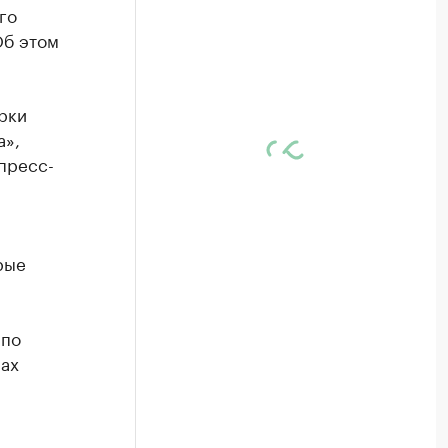
го
Об этом
рки
а»,
 пресс-
рые
 по
ах