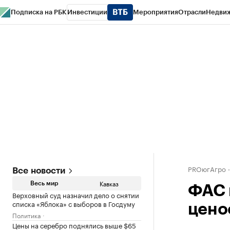
Подписка на РБК
Инвестиции
Мероприятия
Отрасли
Недви
РБК Life
Тренды
Визионеры
Национальные проекты
Город
Стиль
Кр
Конференции СПб
Спецпроекты
Проверка контрагентов
Политика
PROюгАгро
Все новости
Кавказ
Весь мир
ФАС 
Верховный суд назначил дело о снятии
списка «Яблока» с выборов в Госдуму
цено
Политика
Цены на серебро поднялись выше $65