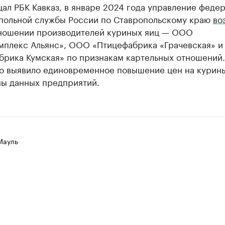
ал РБК Кавказ, в январе 2024 года управление феде
польной службы России по Ставропольскому краю
во
тношении производителей куриных яиц — ООО
мплекс Альянс», ООО «Птицефабрика «Грачевская» и
брика Кумская» по признакам картельных отношений.
о выявило единовременное повышение цен на курин
ны данных предприятий.
Мауль