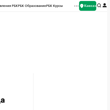
Кавказ
вления РБК
РБК Образование
РБК Курсы
рейтинги
Франшизы
Газета
Спецпроекты СПб
ты
ца