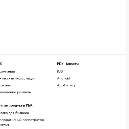
К
РБК Новости
компании
iOS
нтактная информация
Android
дакция
AppGallery
змещение рекламы
угие продукты РБК
лако для бизнеса
рпоративный регистратор
менов