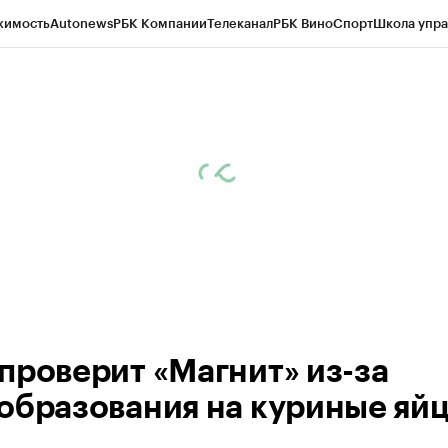
жимость
Autonews
РБК Компании
Телеканал
РБК Вино
Спорт
Школа упра
ипто
РБК Бизнес-среда
Дискуссионный клуб
Исследования
Кредитные 
Экономика
Бизнес
Технологии и медиа
Финансы
Рынок наличной валю
проверит «Магнит» из-за
образования на куриные яй