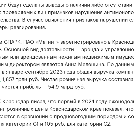
и будут сделаны выводы о наличии либо отсутствии 
х проверяемых лиц признаков нарушения антимонопо
ельства. В случае выявления признаков нарушений с
еры реагирования.
м СПАРК, ПАО «Магнит» зарегистрировано в Краснод
. Основной вид деятельности — аренда и управление
ным или арендованным нежилым недвижимым имущес
ным директором является Анна Мелешина. По данны
 в январе-сентябре 2023 года общая выручка компан
а
1,857 трлн руб. Чистая розничная выручка составила
, чистая прибыль — 54,9 млрд руб.
 Краснодар писал, что первый в 2024 году еженедел
нг розничных цен в Краснодарском крае
показал
, чт
жаются в сравнении с предновогодним периодом и со
для категории С1 и 105 руб. для категории С2.