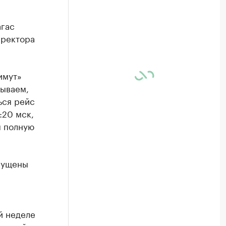
агас
иректора
имут»
тываем,
ься рейс
:20 мск,
м полную
апущены
й неделе