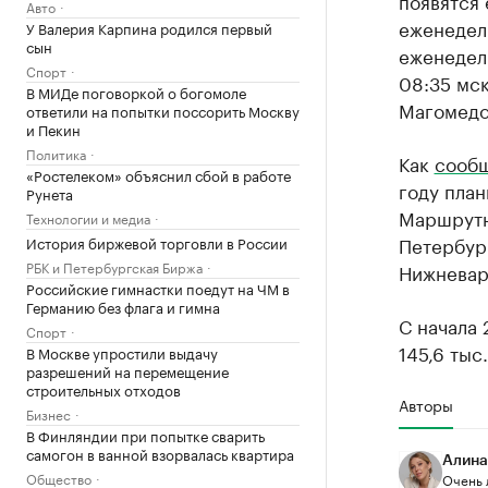
появятся 
Авто
еженедель
У Валерия Карпина родился первый
сын
еженедель
Спорт
08:35 мск
В МИДе поговоркой о богомоле
Магомедо
ответили на попытки поссорить Москву
и Пекин
Политика
Как
сооб
«Ростелеком» объяснил сбой в работе
году план
Рунета
Маршрутна
Технологии и медиа
Петербург
История биржевой торговли в России
РБК и Петербургская Биржа
Нижневар
Российские гимнастки поедут на ЧМ в
Германию без флага и гимна
С начала
Спорт
145,6 тыс
В Москве упростили выдачу
разрешений на перемещение
строительных отходов
Авторы
Бизнес
В Финляндии при попытке сварить
самогон в ванной взорвалась квартира
Алина
Общество
Очень 