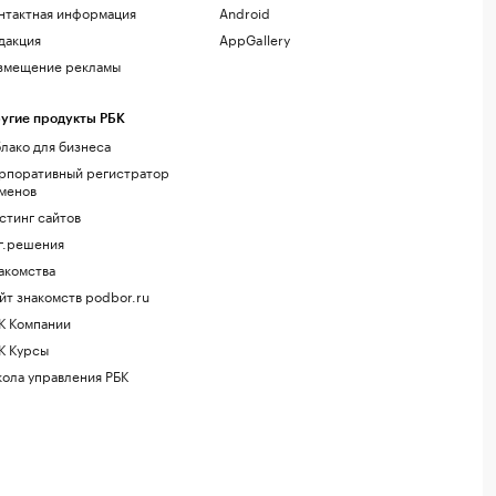
нтактная информация
Android
дакция
AppGallery
змещение рекламы
угие продукты РБК
лако для бизнеса
рпоративный регистратор
менов
стинг сайтов
г.решения
акомства
йт знакомств podbor.ru
К Компании
К Курсы
ола управления РБК