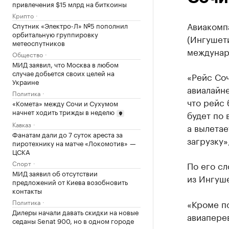
привлечения $15 млрд на биткоины
Крипто
Авиакомп
Спутник «Электро-Л» №5 пополнил
орбитальную группировку
(Ингушет
метеоспутников
междунар
Общество
МИД заявил, что Москва в любом
случае добьется своих целей на
«Рейс Со
Украине
авиалайне
Политика
что рейс 
«Комета» между Сочи и Сухумом
начнет ходить трижды в неделю
будет по 
Кавказ
а вылетае
Фанатам дали до 7 суток ареста за
загрузку»
пиротехнику на матче «Локомотив» —
ЦСКА
Спорт
По его сл
МИД заявил об отсутствии
из Ингуш
предложений от Киева возобновить
контакты
Политика
«Кроме п
Дилеры начали давать скидки на новые
авиаперев
седаны Senat 900, но в одном городе