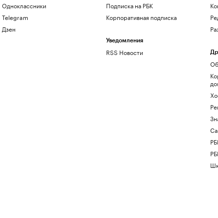
Одноклассники
Подписка на РБК
Ко
Telegram
Корпоративная подписка
Ре
Дзен
Ра
Уведомления
RSS Новости
Др
Об
Ко
до
Хо
Ре
Зн
Са
РБ
РБ
Шк