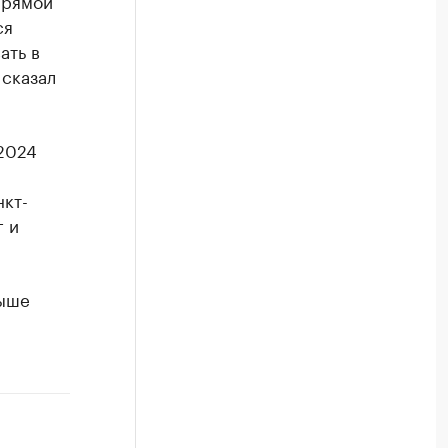
прямой
ся
ать в
 сказал
 2024
нкт-
г и
выше