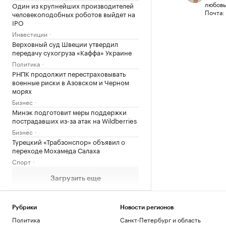
любовью
Один из крупнейших производителей
Почта:
человекоподобных роботов выйдет на
IPO
Инвестиции
Верховный суд Швеции утвердил
передачу сухогруза «Каффа» Украине
Политика
РНПК продолжит перестраховывать
военные риски в Азовском и Черном
морях
Бизнес
Минэк подготовит меры поддержки
пострадавших из-за атак на Wildberries
Бизнес
Турецкий «Трабзонспор» объявил о
переходе Мохамеда Салаха
Спорт
Загрузить еще
Рубрики
Новости регионов
Политика
Санкт-Петербург и область