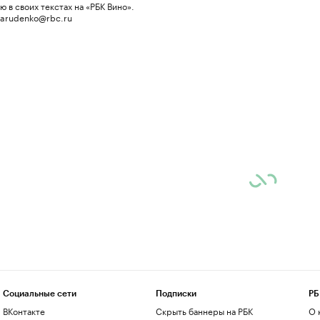
 в своих текстах на «РБК Вино».
 arudenko@rbc.ru
Социальные сети
Подписки
РБ
ВКонтакте
Скрыть баннеры на РБК
О 