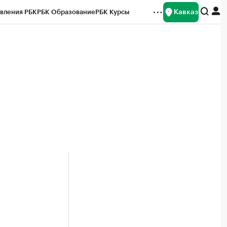
Кавказ
вления РБК
РБК Образование
РБК Курсы
рейтинги
Франшизы
Газета
Спецпроекты СПб
ты