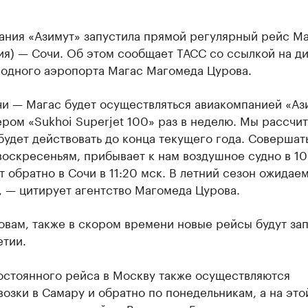
ания «Азимут» запустила прямой регулярный рейс М
ия) — Сочи. Об этом сообщает ТАСС со ссылкой на д
одного аэропорта Магас Магомеда Цурова.
чи — Магас будет осуществляться авиакомпанией «Аз
ром «Sukhoi Superjet 100» раз в неделю. Мы рассчи
будет действовать до конца текущего года. Совершат
воскресеньям, прибывает к нам воздушное судно в 10
т обратно в Сочи в 11:20 мск. В летний сезон ожидае
, — цитирует агентство Магомеда Цурова.
овам, также в скором времени новые рейсы будут з
етии.
остоянного рейса в Москву также осуществляются
озки в Самару и обратно по понедельникам, а на это