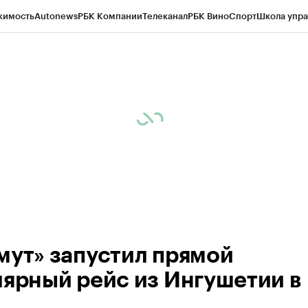
жимость
Autonews
РБК Компании
Телеканал
РБК Вино
Спорт
Школа упра
ипто
РБК Бизнес-среда
Дискуссионный клуб
Исследования
Кредитные 
Экономика
Бизнес
Технологии и медиа
Финансы
Рынок наличной валю
мут» запустил прямой
лярный рейс из Ингушетии в