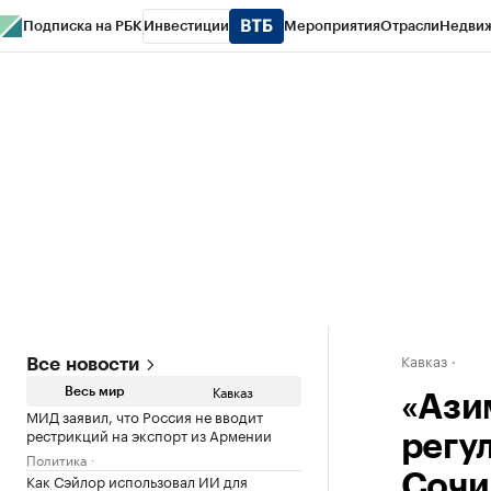
Подписка на РБК
Инвестиции
Мероприятия
Отрасли
Недви
РБК Life
Тренды
Визионеры
Национальные проекты
Город
Стиль
Кр
Конференции СПб
Спецпроекты
Проверка контрагентов
Политика
Кавказ
Все новости
Кавказ
Весь мир
«Ази
МИД заявил, что Россия не вводит
рестрикций на экспорт из Армении
регу
Политика
Как Сэйлор использовал ИИ для
Сочи