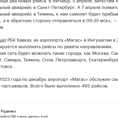
еще два новых рейса. В пятницу, 5 апреля, запустим 
ный авиарейс в Санкт-Петербург. А 7 апреля появит
ный авиарейс в Тюмень, к нам самолет будет прибыв
, а в обратную сторону отправляться в 09:35 мск», —
в.
щал
РБК Кавказ, из аэропорта «Магас» в Ингушетии в
ируется выполнять рейсы по девяти направлениям.
я сеть будет включать такие города, как Москва, Са
, Самара, Тюмень, Сочи, Петрозаводск, Екатеринбур
товск.
 2023 года по декабрь аэропорт «Магас» обслужил с
. пассажиров. Всего было выполнено 495 рейсов.
 Руденко
люблю РБК и вино, делюсь этой