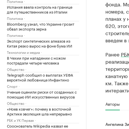
Политика
фонда. Мы
Испания ввела контроль на границе
номера, с
для путешественников из Италии
планах у 
Политика
Bloomberg узнал, что Украине грозит
620, этог
обвал экспорта зерна
строитель
Политика
введем в 
Экспорт синтетических алмазов из
Китая резко вырос на фоне бума ИИ
Технологии и медиа
Ранее
РБК
В Чехии при нападении с ножом
реализац
пострадали четыре человека
территор
Общество
Telegraph сообщил о выплатах УЕФА
канатную 
вероятной любовнице Инфантино
км. Также
Спорт
интеракти
Ученые оценили риски от созданных с
помощью ИИ искусственных вирусов
Общество
Авторы
«Ноев ковчег»: почему в восточной
Арктике эволюция шла непрерывно
РБК и УК Первая
Ангелина З
Сооснователь Wikipedia назвал ее