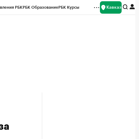
Кавказ
вления РБК
РБК Образование
РБК Курсы
рейтинги
Франшизы
Газета
Спецпроекты СПб
ты
за