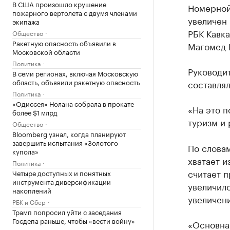
В США произошло крушение
Номерной
пожарного вертолета с двумя членами
увеличен 
экипажа
РБК Кавк
Общество
Ракетную опасность объявили в
Магомед 
Московской области
Политика
Руководит
В семи регионах, включая Московскую
область, объявили ракетную опасность
составлял
Политика
«Одиссея» Нолана собрала в прокате
«На это 
более $1 млрд
туризм и 
Общество
Bloomberg узнал, когда планируют
завершить испытания «Золотого
По слова
купола»
хватает и
Политика
считает п
Четыре доступных и понятных
инструмента диверсификации
увеличилс
накоплений
увеличени
РБК и Сбер
Трамп попросил уйти с заседания
Госдепа раньше, чтобы «вести войну»
«Основная