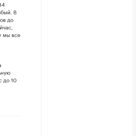
84
абый. В
ов до
йчас,
у мы все
а
ьную
с до 10