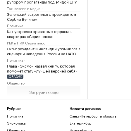
рупором пропаганды под эгидой ЦРУ
Технологии и медиа
Зеленский встретился с президентом
Сербии Вучичем
Политика
Как устроены приватные террасы в
квартирах «Серии плюс»
РБК и ПИК Серия плюс
Экс-президент Финляндии усомнился в
сценарии нападения России на НАТО
Политика
Глава «Эксмо» назвал книгу, которая
поможет стать «лучшей версией себя»
РАДИО
Общество
Загрузить еще
Рубрики
Новости регионов
Политика
Санкт-Петербург и область
Экономика
Екатеринбург
Общество
Новосибирск