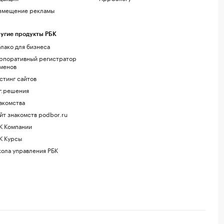
змещение рекламы
угие продукты РБК
лако для бизнеса
рпоративный регистратор
менов
стинг сайтов
г.решения
акомства
йт знакомств podbor.ru
К Компании
К Курсы
ола управления РБК