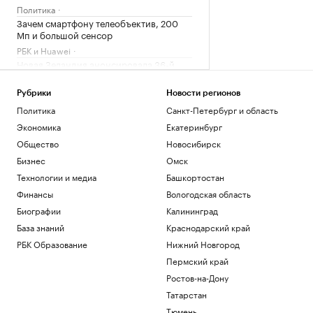
Политика
Зачем смартфону телеобъектив, 200
Мп и большой сенсор
РБК и Huawei
Новая Зеландия анонсировала 36-й
пакет санкций против России
Политика
Рубрики
Новости регионов
Bloomberg узнал, что Украина
Политика
Санкт-Петербург и область
пообещала США больше не атаковать
Экономика
Екатеринбург
КТК
Общество
Новосибирск
Политика
Axios узнал, что OpenAI замедлила
Бизнес
Омск
разработку ИИ-модели Astra
Технологии и медиа
Башкортостан
Технологии и медиа
Финансы
Вологодская область
Биографии
Калининград
Загрузить еще
База знаний
Краснодарский край
РБК Образование
Нижний Новгород
Пермский край
Ростов-на-Дону
Татарстан
Тюмень