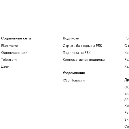
Социальные сети
Подписки
РБ
ВКонтакте
Скрыть баннеры на РБК
О 
Одноклассники
Подписка на РБК
Ко
Telegram
Корпоративная подписка
Ре
Дзен
Ра
Уведомления
RSS Новости
Др
Об
Ко
до
Хо
Ре
Зн
Са