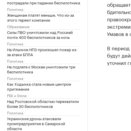
пострадали при падении беспилотника
обращает
Политика
бдительн
Женщинам платят меньше. Что из-за
правоохр
этого теряют компании
экстреми
Образование
Силы ПВО уничтожили над Россией
Умавов в 
почти 400 беспилотников за ночь
Политика
В период
На Ильском НПЗ произошел пожар из-
за атаки БПЛА
будут де
Политика
уточнил г
На подлете к Москве уничтожили три
беспилотника
Политика
Как Ходынка стала новым центром
притяжения
РБК и Stone
Над Ростовской областью перехватили
более 30 беспилотников
Политика
Украинские дроны атаковали
промпредприятие в Самарской
области