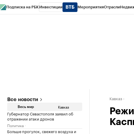
Подписка на РБК
Инвестиции
Мероприятия
Отрасли
Недви
РБК Life
Тренды
Визионеры
Национальные проекты
Город
Стиль
Кр
Конференции СПб
Спецпроекты
Проверка контрагентов
Политика
Кавказ
Все новости
Кавказ
Весь мир
Режи
Губернатор Севастополя заявил об
отражении атаки дронов
Касп
Политика
Больше прогулок, свежего воздуха и