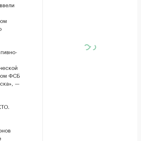
ввели
том
о
тивно-
ческой
зом ФСБ
ска», —
КТО.
онов
е