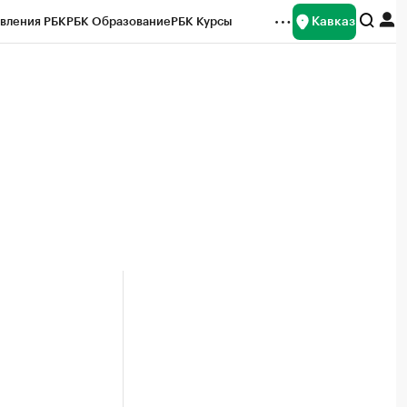
Кавказ
вления РБК
РБК Образование
РБК Курсы
рейтинги
Франшизы
Газета
Спецпроекты СПб
ты