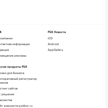
К
РБК Новости
компании
iOS
нтактная информация
Android
дакция
AppGallery
змещение рекламы
угие продукты РБК
лако для бизнеса
рпоративный регистратор
менов
стинг сайтов
г.решения
акомства
йт знакомств podbor.ru