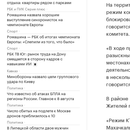
отдыха: квартиры рядом с парками
На террит
РБК и ПИК Серия плюс
режим ко
Ромашина назвала хорошим
блокиров
выступление синхронисток на
чемпионате Европы
говоритс
Спорт
комитета.
Ромашина — РБК об итогах чемпионата
Европы: «Слепили из того, что было»
«В ходе п
Спорт
РБК ТВ Юг: рынок труда на Дону
разыскны
смещается в сторону кадров с
местонах
навыками ИИ
деятельн
Кавказ
в несколь
Минобороны назвало цели группового
удара по Киеву
говоритс
Политика
Что известно об атаках БПЛА на
В районе
регионы России. Главное к 8 августа
Жителей 
Политика
Число сбитых на подлете к Москве
дронов приблизилось к 10
«Режим К
Политика
Махачкал
В Липецкой области двое мужчин