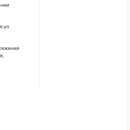
ении
Юсуп
ряжения
я,