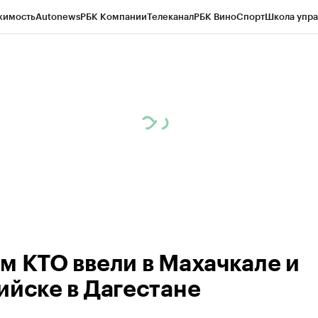
жимость
Autonews
РБК Компании
Телеканал
РБК Вино
Спорт
Школа упра
ипто
РБК Бизнес-среда
Дискуссионный клуб
Исследования
Кредитные 
Экономика
Бизнес
Технологии и медиа
Финансы
Рынок наличной валю
м КТО ввели в Махачкале и
ийске в Дагестане