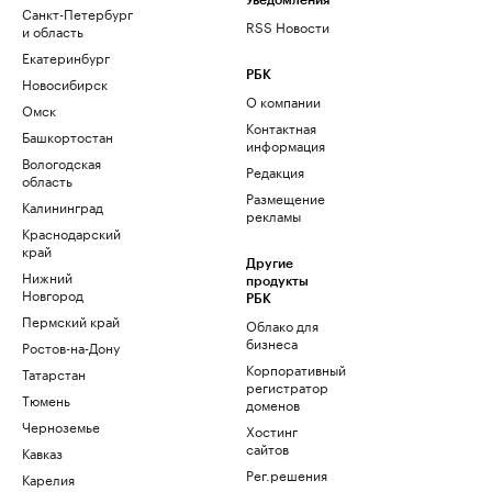
Уведомления
Санкт-Петербург
RSS Новости
и область
Екатеринбург
РБК
Новосибирск
О компании
Омск
Контактная
Башкортостан
информация
Вологодская
Редакция
область
Размещение
Калининград
рекламы
Краснодарский
край
Другие
Нижний
продукты
Новгород
РБК
Пермский край
Облако для
бизнеса
Ростов-на-Дону
Корпоративный
Татарстан
регистратор
Тюмень
доменов
Черноземье
Хостинг
сайтов
Кавказ
Рег.решения
Карелия