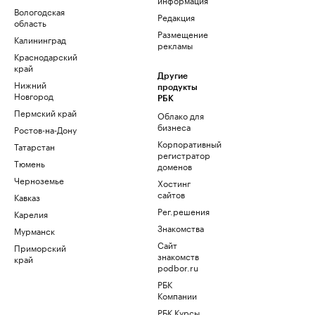
Вологодская
Редакция
область
Размещение
Калининград
рекламы
Краснодарский
край
Другие
Нижний
продукты
Новгород
РБК
Пермский край
Облако для
бизнеса
Ростов-на-Дону
Корпоративный
Татарстан
регистратор
Тюмень
доменов
Черноземье
Хостинг
сайтов
Кавказ
Рег.решения
Карелия
Знакомства
Мурманск
Сайт
Приморский
знакомств
край
podbor.ru
РБК
Компании
РБК Курсы