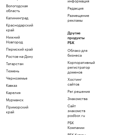
информация
Вологодская
Редакция
область
Размещение
Калининград
рекламы
Краснодарский
край
Другие
Нижний
продукты
Новгород
РБК
Пермский край
Облако для
бизнеса
Ростов-на-Дону
Корпоративный
Татарстан
регистратор
Тюмень
доменов
Черноземье
Хостинг
сайтов
Кавказ
Рег.решения
Карелия
Знакомства
Мурманск
Сайт
Приморский
знакомств
край
podbor.ru
РБК
Компании
РБК Курсы