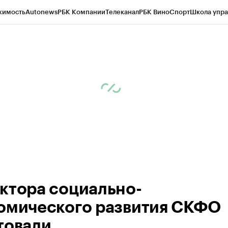
жимость
Autonews
РБК Компании
Телеканал
РБК Вино
Спорт
Школа упра
ипто
РБК Бизнес-среда
Дискуссионный клуб
Исследования
Кредитные 
Экономика
Бизнес
Технологии и медиа
Финансы
Рынок наличной валю
ктора социально-
омического развития СКФО
товали