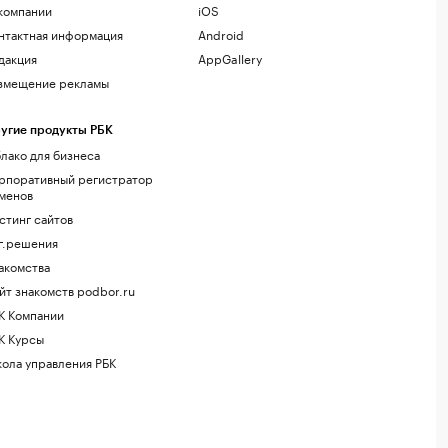
компании
iOS
нтактная информация
Android
дакция
AppGallery
змещение рекламы
угие продукты РБК
лако для бизнеса
рпоративный регистратор
менов
стинг сайтов
г.решения
акомства
йт знакомств podbor.ru
К Компании
К Курсы
ола управления РБК