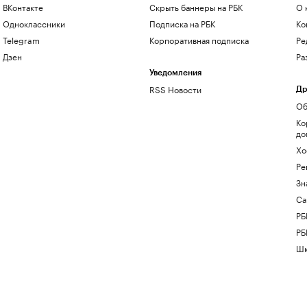
ВКонтакте
Скрыть баннеры на РБК
О 
Одноклассники
Подписка на РБК
Ко
Telegram
Корпоративная подписка
Ре
Дзен
Ра
Уведомления
RSS Новости
Др
Об
Ко
до
Хо
Ре
Зн
Са
РБ
РБ
Шк