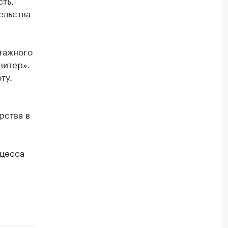
ть,
ельства
птажного
нитер».
ту.
рства в
оцесса