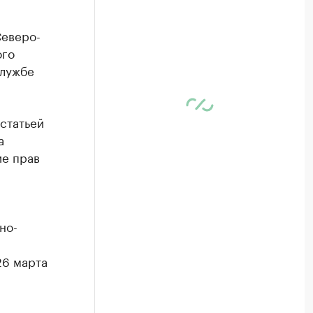
Северо-
ого
службе
статьей
а
е прав
но-
26 марта