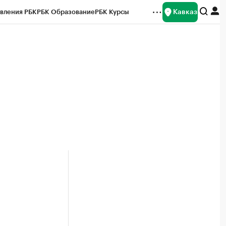
Кавказ
вления РБК
РБК Образование
РБК Курсы
рейтинги
Франшизы
Газета
Спецпроекты СПб
ты