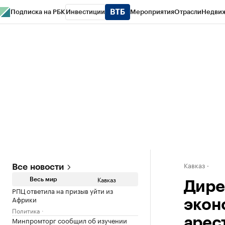
Подписка на РБК
Инвестиции
Мероприятия
Отрасли
Недви
РБК Life
Тренды
Визионеры
Национальные проекты
Город
Стиль
Кр
Конференции СПб
Спецпроекты
Проверка контрагентов
Политика
Кавказ
Все новости
Кавказ
Весь мир
Дире
РПЦ ответила на призыв уйти из
Африки
экон
Политика
Минпромторг сообщил об изучении
арес