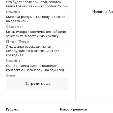
Что будет после принятия сенатом
билля Грэма о санкциях против России
Надежда Ан
Политика
Минтруд раскрыл, кто получит право
на две пенсии
Общество
Киты, тундра и космические пейзажи:
зачем ехать в восточную Арктику
РБК и УК Первая
Лукашенко рассказал, зачем
Белоруссия открыла границы для
граждан ЕС
Политика
Сын Зинедина Зидана подписал
контракт с «Леганесом» на один год
Спорт
Загрузить еще
Рубрики
Новости регионов