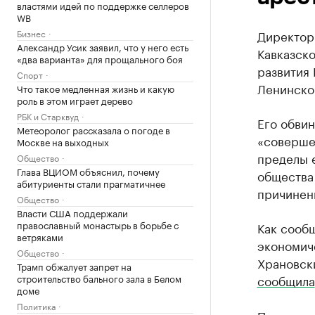
властями идей по поддержке селлеров
WB
Бизнес
Директор
Александр Усик заявил, что у него есть
Кавказск
«два варианта» для прощального боя
развития 
Спорт
Ленинског
Что такое медленная жизнь и какую
роль в этом играет дерево
РБК и Старквуд
Его обви
Метеоролог рассказала о погоде в
«соверше
Москве на выходных
пределы 
Общество
Глава ВЦИОМ объяснил, почему
общества 
абитуриенты стали прагматичнее
причинен
Общество
Власти США поддержали
православный монастырь в борьбе с
Как сооб
ветряками
экономич
Общество
Храновски
Трамп обжалует запрет на
строительство бального зала в Белом
сообщила
доме
Политика