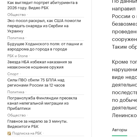
По данным
Как выглядит портрет абитуриента в
направил
2026 году. Видео РБК
Общество
России о
Экс-посол раскрыл, как США помогли
безвозме
передать снаряды из Сербии на
проведени
Украину
Политика
сооружен
Будущее Ходынского поля: от пашни и
Таким об
аэродрома до города в городе
РБК и Stone
Кроме тог
Звезда НБА избежал наказания за
незаконное ношение оружия
нарушени
Спорт
виде недо
Силы ПВО сбили 75 БПЛА над
деятельно
регионами России за 12 часов
последст
Политика
Погранслужба Финляндии пресекла
по добыч
канал нелегальной миграции из
деятельн
Прибалтики
Ленинског
Общество
Главное за неделю за 3 минуты.
Видеоитоги РБК
Авторы
Подписка на РБК