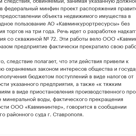
 следствия, обвиняемый, занимая указанную должнос
 в федеральный минфин проект распоряжения правит
 предоставлении объекта недвижимого имущества в
здное пользование АО «Кавминкурортресурсы» без
я торгов на три года. Речь идет о разработке надка
ия со скважиной № 72. Эти работы вело ООО «Кавми
разом предприятие фактически прекратило свою рабо
о, следствие полагает, что эти действия привели к
ю охраняемых законом интересов общества и госуда
получения бюджетом поступлений в виде налогов от
сти указанного предприятия, а также «к тяжким
виям в виде приостановления производственного пр
е минеральной воды, фактического прекращения
ости ООО «Кавмининтер», говорится в сообщении
о районного суда г. Ставрополя.