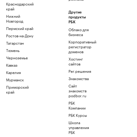
Краснодарский
край
Другие
Нижний
продукты
Новгород
РБК
Пермский край
Облако для
бизнеса
Ростов-на-Дону
Корпоративный
Татарстан
регистратор
Тюмень
доменов
Черноземье
Хостинг
сайтов
Кавказ
Рег.решения
Карелия
Знакомства
Мурманск
Сайт
Приморский
знакомств
край
podbor.ru
РБК
Компании
РБК Курсы
Школа
управления
РБК