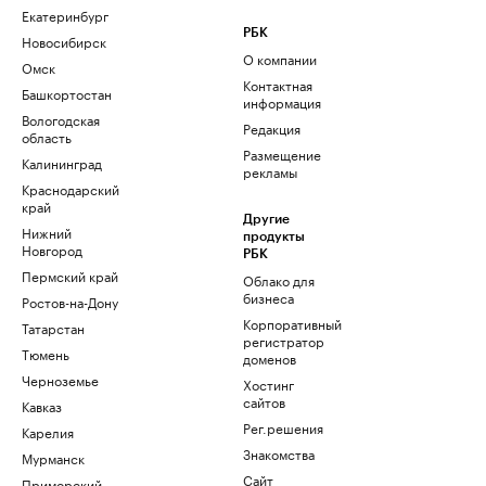
Екатеринбург
РБК
Новосибирск
О компании
Омск
Контактная
Башкортостан
информация
Вологодская
Редакция
область
Размещение
Калининград
рекламы
Краснодарский
край
Другие
Нижний
продукты
Новгород
РБК
Пермский край
Облако для
бизнеса
Ростов-на-Дону
Корпоративный
Татарстан
регистратор
Тюмень
доменов
Черноземье
Хостинг
сайтов
Кавказ
Рег.решения
Карелия
Знакомства
Мурманск
Сайт
Приморский