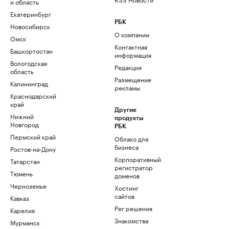
и область
Екатеринбург
РБК
Новосибирск
О компании
Омск
Контактная
Башкортостан
информация
Вологодская
Редакция
область
Размещение
Калининград
рекламы
Краснодарский
край
Другие
Нижний
продукты
Новгород
РБК
Пермский край
Облако для
бизнеса
Ростов-на-Дону
Корпоративный
Татарстан
регистратор
Тюмень
доменов
Черноземье
Хостинг
сайтов
Кавказ
Рег.решения
Карелия
Знакомства
Мурманск