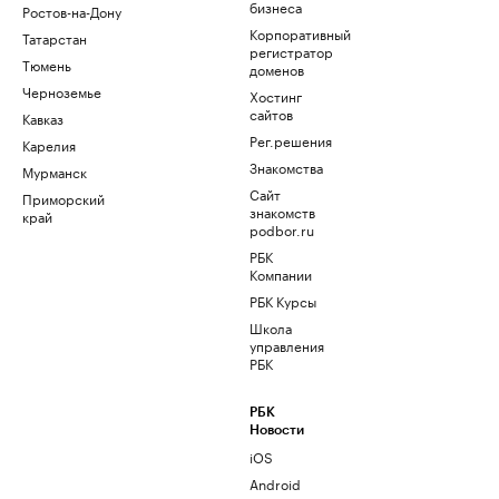
бизнеса
Ростов-на-Дону
Корпоративный
Татарстан
регистратор
Тюмень
доменов
Черноземье
Хостинг
сайтов
Кавказ
Рег.решения
Карелия
Знакомства
Мурманск
Сайт
Приморский
знакомств
край
podbor.ru
РБК
Компании
РБК Курсы
Школа
управления
РБК
РБК
Новости
iOS
Android