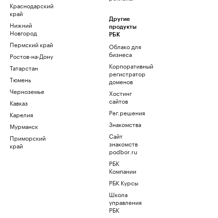
Краснодарский
край
Другие
Нижний
продукты
Новгород
РБК
Пермский край
Облако для
бизнеса
Ростов-на-Дону
Корпоративный
Татарстан
регистратор
Тюмень
доменов
Черноземье
Хостинг
сайтов
Кавказ
Рег.решения
Карелия
Знакомства
Мурманск
Сайт
Приморский
знакомств
край
podbor.ru
РБК
Компании
РБК Курсы
Школа
управления
РБК