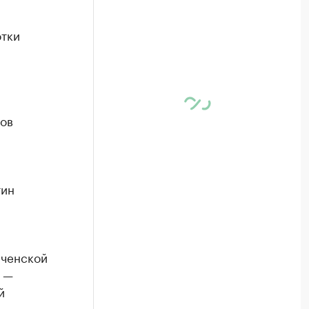
отки
ов
тин
еченской
и —
й