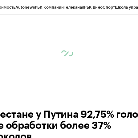
жимость
Autonews
РБК Компании
Телеканал
РБК Вино
Спорт
Школа упра
ипто
РБК Бизнес-среда
Дискуссионный клуб
Исследования
Кредитные 
Экономика
Бизнес
Технологии и медиа
Финансы
Рынок наличной валю
гестане у Путина 92,75% гол
е обработки более 37%
околов