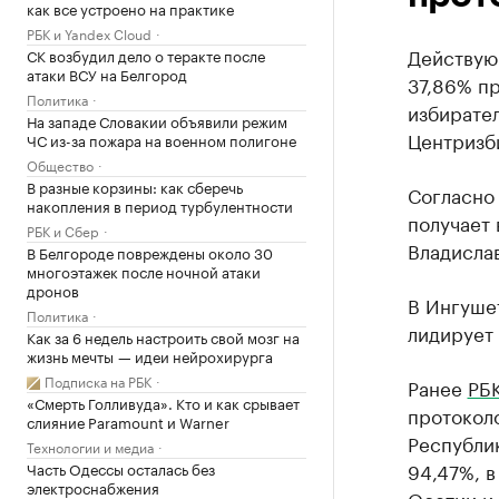
как все устроено на практике
РБК и Yandex Cloud
Действую
СК возбудил дело о теракте после
атаки ВСУ на Белгород
37,86% пр
Политика
избирате
На западе Словакии объявили режим
Центризб
ЧС из-за пожара на военном полигоне
Общество
В разные корзины: как сберечь
Согласно
накопления в период турбулентности
получает 
РБК и Сбер
Владисла
В Белгороде повреждены около 30
многоэтажек после ночной атаки
дронов
В Ингуше
Политика
лидирует 
Как за 6 недель настроить свой мозг на
жизнь мечты — идеи нейрохирурга
Подписка на РБК
Ранее
РБК
«Смерть Голливуда». Кто и как срывает
протоколо
слияние Paramount и Warner
Республик
Технологии и медиа
94,47%, в
Часть Одессы осталась без
электроснабжения
Осетии и