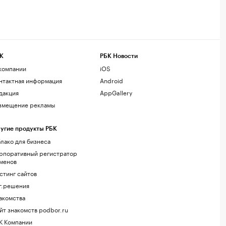
К
РБК Новости
компании
iOS
нтактная информация
Android
дакция
AppGallery
змещение рекламы
угие продукты РБК
лако для бизнеса
рпоративный регистратор
менов
стинг сайтов
г.решения
акомства
йт знакомств podbor.ru
К Компании