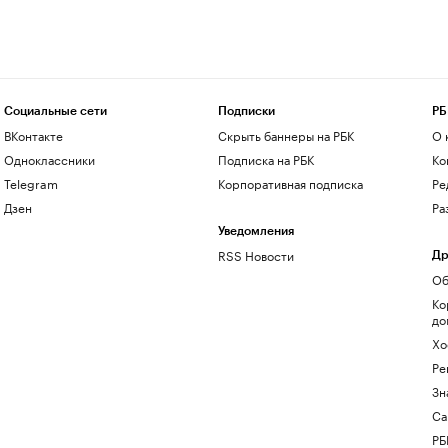
Социальные сети
Подписки
РБ
ВКонтакте
Скрыть баннеры на РБК
О 
Одноклассники
Подписка на РБК
Ко
Telegram
Корпоративная подписка
Ре
Дзен
Ра
Уведомления
RSS Новости
Др
Об
Ко
до
Хо
Ре
Зн
Са
РБ