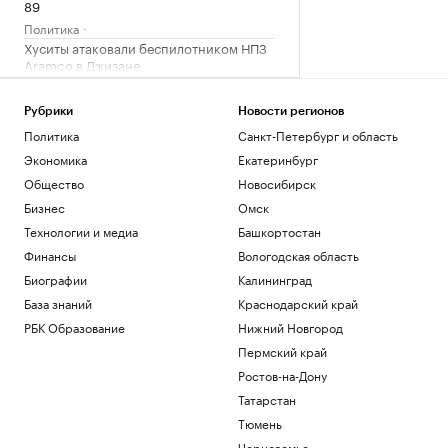
89
Политика
Хуситы атаковали беспилотником НПЗ
Aramco в Джизане
Общество
КРТ по-кавказски: Минстрой РФ
Рубрики
Новости регионов
отметил взрывной рост
Политика
Санкт-Петербург и область
градпотенциала СКФО
Экономика
Екатеринбург
Кавказ
Общество
Новосибирск
Как внуки влияют на здоровье бабушек
и дедушек
Бизнес
Омск
Общество
Технологии и медиа
Башкортостан
«Последняя капля»: о чем говорят
Финансы
Вологодская область
внезапные вспышки гнева
Биографии
Калининград
Подписка на РБК
База знаний
Краснодарский край
Загрузить еще
РБК Образование
Нижний Новгород
Пермский край
Ростов-на-Дону
Татарстан
Тюмень
Черноземье