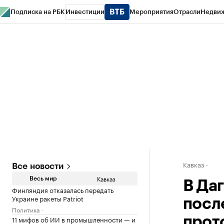
Подписка на РБК
Инвестиции
Мероприятия
Отрасли
Недви
РБК Life
Тренды
Визионеры
Национальные проекты
Город
Стиль
Кр
Конференции СПб
Спецпроекты
Проверка контрагентов
Политика
Кавказ
Все новости
Кавказ
Весь мир
В Да
Финляндия отказалась передать
Украине ракеты Patriot
посл
Политика
11 мифов об ИИ в промышленности — и
прот