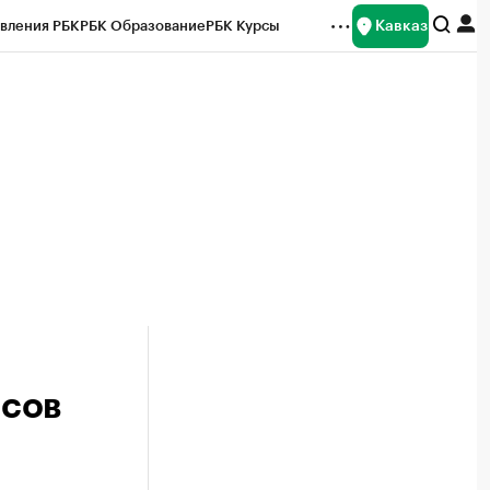
Кавказ
вления РБК
РБК Образование
РБК Курсы
рейтинги
Франшизы
Газета
Спецпроекты СПб
ты
осов