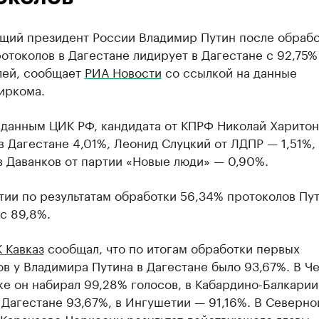
щий президент России Владимир Путин после обраб
отоколов в Дагестане лидирует в Дагестане с 92,75%
лей, сообщает
РИА Новости
со ссылкой на данные
иркома.
 данным ЦИК РФ, кандидата от КПРФ Николай Харитон
в Дагестане 4,01%, Леонид Слуцкий от ЛДПР — 1,51%,
в Даванков от партии «Новые люди» — 0,90%.
тии по результатам обработки 56,34% протоколов Пу
с 89,8%.
 Кавказ
сообщал, что по итогам обработки первых
в у Владимира Путина в Дагестане было 93,67%. В Ч
е он набирал 99,28% голосов, в Кабардино-Балкари
 Дагестане 93,67%, в Ингушетии — 91,16%. В Северно
 Карачаево-Черкесии результат действующего главы