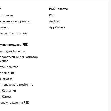
К
РБК Новости
компании
iOS
нтактная информация
Android
дакция
AppGallery
змещение рекламы
угие продукты РБК
лако для бизнеса
рпоративный регистратор
менов
стинг сайтов
г.решения
акомства
йт знакомств podbor.ru
К Компании
К Курсы
ола управления РБК