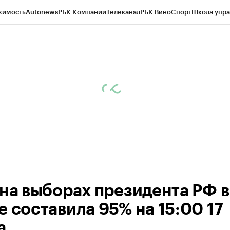
жимость
Autonews
РБК Компании
Телеканал
РБК Вино
Спорт
Школа упра
ипто
РБК Бизнес-среда
Дискуссионный клуб
Исследования
Кредитные 
Экономика
Бизнес
Технологии и медиа
Финансы
Рынок наличной валю
 на выборах президента РФ в
е составила 95% на 15:00 17
а