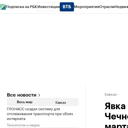
Подписка на РБК
Инвестиции
Мероприятия
Отрасли
Недви
РБК Life
Тренды
Визионеры
Национальные проекты
Город
Стиль
Кр
Конференции СПб
Спецпроекты
Проверка контрагентов
Политика
Кавказ
Все новости
Кавказ
Весь мир
Явка
ГЛОНАСС создал систему для
отслеживания транспорта при сбоях
Чечн
интернета
Технологии и медиа
март