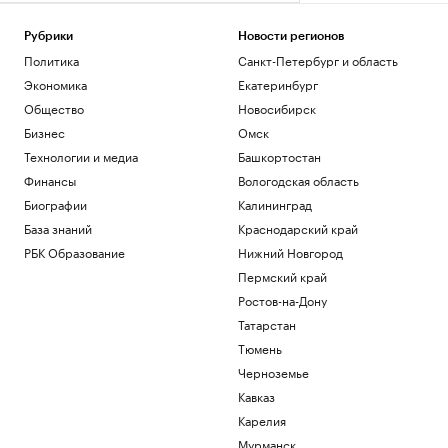
Между Финляндией и Швецией начнут
ходить поезда впервые почти за 40 лет
Рубрики
Новости регионов
Общество
Политика
Санкт-Петербург и область
Четыре доступных и понятных
инструмента диверсификации
Экономика
Екатеринбург
накоплений
Общество
Новосибирск
РБК и Сбер
Бизнес
Омск
Тайфун «Дельфин» ударил по Китаю
Технологии и медиа
Башкортостан
вслед за Японией. Видео
Финансы
Вологодская область
Общество
В Соцфонде назвали среднюю пенсию
Биографии
Калининград
федеральных госслужащих
База знаний
Краснодарский край
Общество
РБК Образование
Нижний Новгород
Цукерберга обвинили в том, что его
Пермский край
яхта не помогла лодке без топлива
Ростов-на-Дону
Общество
Татарстан
Загрузить еще
Тюмень
Черноземье
Кавказ
Карелия
Мурманск