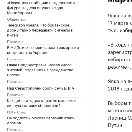
«Известия» сообщили о задержании
фигуранта дела о тушенке для
Минобороны
Явка на в
Общество
17 марта 
Telegraph узнала, что британские
тыс. изби
дроны тайно передавали сигналы в
Китай
Политика
«В ходе 
В МИДе исключили вариант заморозки
зарегистр
конфликта на Украине
избирате
Политика
Глава Приднестровья назвал число
режиме»,
жителей, подавших на гражданство
России
Явка на в
Политика
2018 года
Над Севастополем сбили семь БПЛА
Политика
Как добавить драгоценные металлы в
Выборы пр
личную копилку сбережений
можно сег
РБК и Сбер
Леонид С
На подлете к Москве отразили атаку
дронов
Путин.
Политика