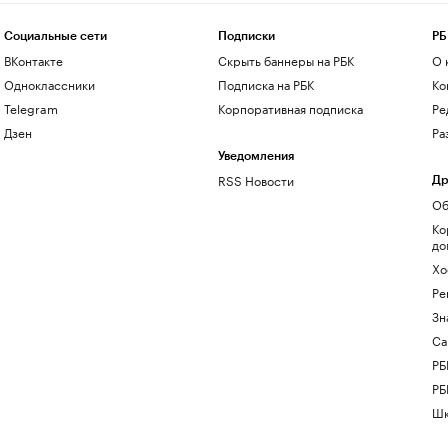
Социальные сети
Подписки
РБ
ВКонтакте
Скрыть баннеры на РБК
О 
Одноклассники
Подписка на РБК
Ко
Telegram
Корпоративная подписка
Ре
Дзен
Ра
Уведомления
RSS Новости
Др
Об
Ко
до
Хо
Ре
Зн
Са
РБ
РБ
Шк