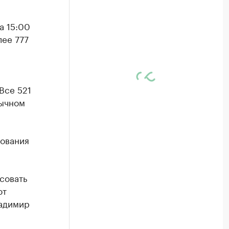
а 15:00
лее 777
Все 521
бычном
сования
совать
ют
ладимир