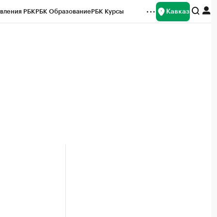
Кавказ
вления РБК
РБК Образование
РБК Курсы
рейтинги
Франшизы
Газета
Спецпроекты СПб
ты