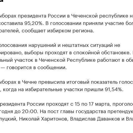
ыборах президента России в Чеченской республике н
составила 95,20%. В голосовании приняли участие бо
рателей, сообщает избирком региона.
голосования нарушений и нештатных ситуаций не
ировано, выборы проходят в спокойной обстановке. 
льный участок в Чеченской Республике работают в о
 — говорится в сообщении.
ыборах в Чечне превысила итоговый показатель голо
, когда на избирательные участки пришли 91,54%.
езидента России проходят с 15 по 17 марта, проголо
одня до 20:00. На пост главы государства претенду
луцкий, Николай Харитонов, Владислав Даванков и В