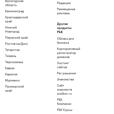
Вологодская
Редакция
область
Размещение
Калининград
рекламы
Краснодарский
край
Другие
Нижний
продукты
Новгород
РБК
Пермский край
Облако для
бизнеса
Ростов-на-Дону
Корпоративный
Татарстан
регистратор
Тюмень
доменов
Черноземье
Хостинг
сайтов
Кавказ
Рег.решения
Карелия
Знакомства
Мурманск
Сайт
Приморский
знакомств
край
podbor.ru
РБК
Компании
РБК Курсы