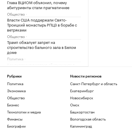
Глава ВЦИОМ объяснил, почему
абитуриенты стали прагматичнее
Общество
Власти США поддержали Свято-
Троицкий монастырь РПЦЗ в борьбе с
ветряками
Общество
Трамп обжалует запрет на
строительство бального зала в Белом
доме
Политика
Как выглядит портрет абитуриента в
2026 году. Видео РБК
Общество
Рубрики
Новости регионов
В США рассказали, как помогли
Политика
Санкт-Петербург и область
снарядам из Сербии попасть на
Экономика
Екатеринбург
Украину
Общество
Новосибирск
Политика
Бизнес
Омск
Загрузить еще
Технологии и медиа
Башкортостан
Финансы
Вологодская область
Биографии
Калининград