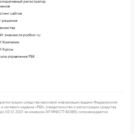
рпоративный регистратор
менов
стинг сайтов
г.решения
акомства
йт знакомств podbor.ru
К Компании
К Курсы
ола управления РБК
регистрации средства массовой информации выдано Федеральной
и сетевого издания «РБК» (свидетельство о регистрации средства
ор) 03.12.2021 за номером ЭЛ №ФС77-82385) сопровождаются