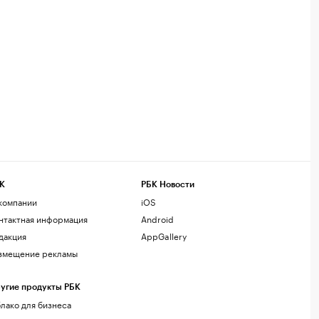
К
РБК Новости
компании
iOS
нтактная информация
Android
дакция
AppGallery
змещение рекламы
угие продукты РБК
лако для бизнеса