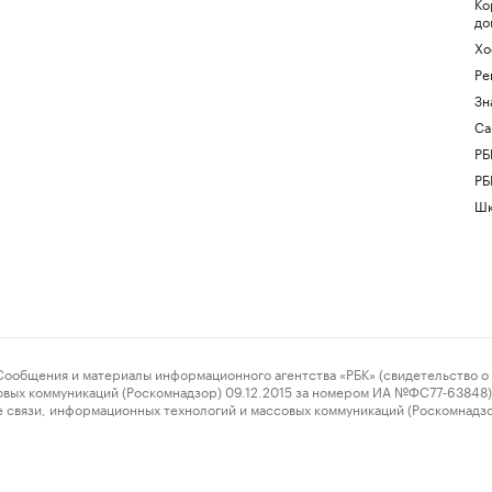
Ко
до
Хо
Ре
Зн
Са
РБ
РБ
Шк
ения и материалы информационного агентства «РБК» (свидетельство о 
овых коммуникаций (Роскомнадзор) 09.12.2015 за номером ИА №ФС77-63848) 
 связи, информационных технологий и массовых коммуникаций (Роскомнадз