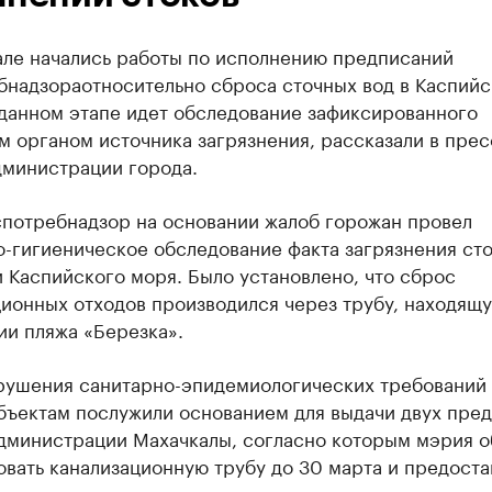
але начались работы по исполнению предписаний
бнадзораотносительно сброса сточных вод в Каспийс
 данном этапе идет обследование зафиксированного
 органом источника загрязнения, рассказали в прес
дминистрации города.
спотребнадзор на основании жалоб горожан провел
о-гигиеническое обследование факта загрязнения ст
 Каспийского моря. Было установлено, что сброс
ионных отходов производился через трубу, находящ
ии пляжа «Березка».
рушения санитарно-эпидемиологических требований 
бъектам послужили основанием для выдачи двух пре
администрации Махачкалы, согласно которым мэрия о
вать канализационную трубу до 30 марта и предоста