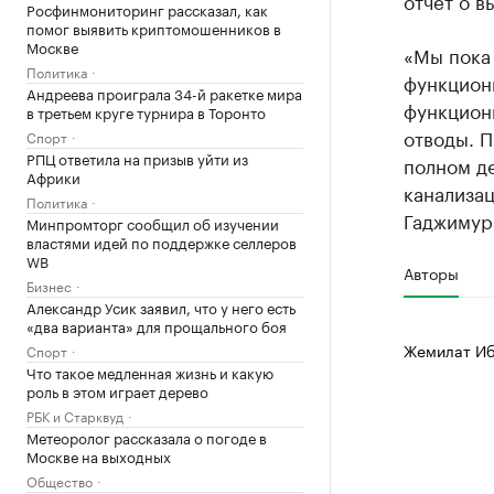
отчет о в
Росфинмониторинг рассказал, как
помог выявить криптомошенников в
Москве
«Мы пока
Политика
функциони
Андреева проиграла 34-й ракетке мира
функциони
в третьем круге турнира в Торонто
отводы. П
Спорт
РПЦ ответила на призыв уйти из
полном д
Африки
канализац
Политика
Гаджимур
Минпромторг сообщил об изучении
властями идей по поддержке селлеров
WB
Авторы
Бизнес
Александр Усик заявил, что у него есть
«два варианта» для прощального боя
Жемилат Иб
Спорт
Что такое медленная жизнь и какую
роль в этом играет дерево
РБК и Старквуд
Метеоролог рассказала о погоде в
Москве на выходных
Общество