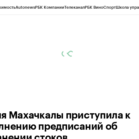
жимость
Autonews
РБК Компании
Телеканал
РБК Вино
Спорт
Школа упра
ипто
РБК Бизнес-среда
Дискуссионный клуб
Исследования
Кредитные 
Экономика
Бизнес
Технологии и медиа
Финансы
Рынок наличной валю
я Махачкалы приступила к
лнению предписаний об
анении стоков