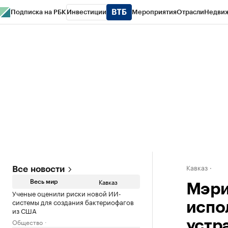
Подписка на РБК
Инвестиции
Мероприятия
Отрасли
Недви
РБК Life
Тренды
Визионеры
Национальные проекты
Город
Стиль
Кр
Конференции СПб
Спецпроекты
Проверка контрагентов
Политика
Кавказ
Все новости
Кавказ
Весь мир
Мэри
Ученые оценили риски новой ИИ-
системы для создания бактериофагов
испо
из США
Общество
устр