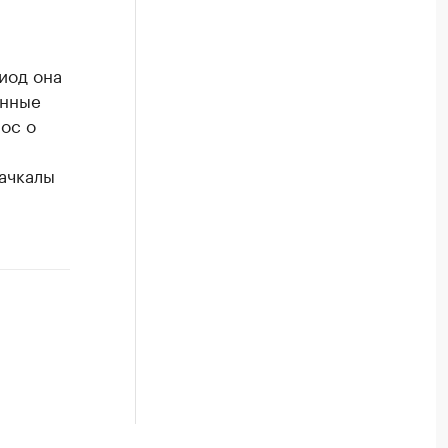
иод она
онные
ос о
ачкалы