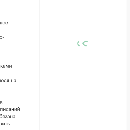
кое
с-
оками
уюся на
к
дписаний
бязана
вить