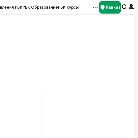
Кавказ
вления РБК
РБК Образование
РБК Курсы
рейтинги
Франшизы
Газета
Спецпроекты СПб
ты