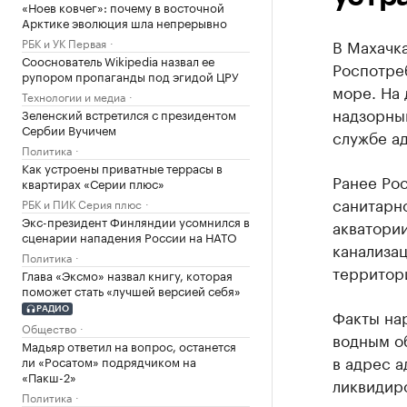
«Ноев ковчег»: почему в восточной
Арктике эволюция шла непрерывно
РБК и УК Первая
В Махачк
Сооснователь Wikipedia назвал ее
Роспотре
рупором пропаганды под эгидой ЦРУ
море. На
Технологии и медиа
надзорным
Зеленский встретился с президентом
Сербии Вучичем
службе а
Политика
Как устроены приватные террасы в
Ранее Ро
квартирах «Серии плюс»
санитарн
РБК и ПИК Серия плюс
Экс-президент Финляндии усомнился в
акватории
сценарии нападения России на НАТО
канализац
Политика
территор
Глава «Эксмо» назвал книгу, которая
поможет стать «лучшей версией себя»
РАДИО
Факты на
Общество
водным о
Мадьяр ответил на вопрос, останется
в адрес 
ли «Росатом» подрядчиком на
«Пакш-2»
ликвидиро
Политика