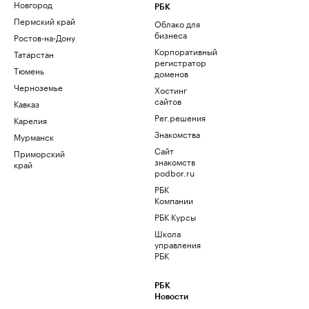
Новгород
РБК
Пермский край
Облако для
бизнеса
Ростов-на-Дону
Корпоративный
Татарстан
регистратор
Тюмень
доменов
Черноземье
Хостинг
сайтов
Кавказ
Рег.решения
Карелия
Знакомства
Мурманск
Сайт
Приморский
знакомств
край
podbor.ru
РБК
Компании
РБК Курсы
Школа
управления
РБК
РБК
Новости