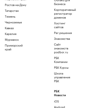
бизнеса
Ростов-на-Дону
Корпоративный
Татарстан
регистратор
Тюмень
доменов
Черноземье
Хостинг
сайтов
Кавказ
Рег.решения
Карелия
Знакомства
Мурманск
Сайт
Приморский
знакомств
край
podbor.ru
РБК
Компании
РБК Курсы
Школа
управления
РБК
РБК
Новости
iOS
Android