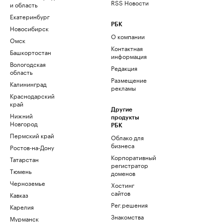
RSS Новости
и область
Екатеринбург
РБК
Новосибирск
О компании
Омск
Контактная
Башкортостан
информация
Вологодская
Редакция
область
Размещение
Калининград
рекламы
Краснодарский
край
Другие
Нижний
продукты
Новгород
РБК
Пермский край
Облако для
бизнеса
Ростов-на-Дону
Корпоративный
Татарстан
регистратор
Тюмень
доменов
Черноземье
Хостинг
сайтов
Кавказ
Рег.решения
Карелия
Знакомства
Мурманск