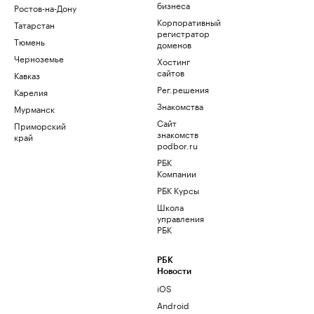
бизнеса
Ростов-на-Дону
Корпоративный
Татарстан
регистратор
Тюмень
доменов
Черноземье
Хостинг
сайтов
Кавказ
Рег.решения
Карелия
Знакомства
Мурманск
Сайт
Приморский
знакомств
край
podbor.ru
РБК
Компании
РБК Курсы
Школа
управления
РБК
РБК
Новости
iOS
Android