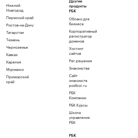
Другие
Нижний
продукты
Новгород
РБК
Пермский край
Облако для
бизнеса
Ростов-на-Дону
Корпоративный
Татарстан
регистратор
Тюмень
доменов
Черноземье
Хостинг
сайтов
Кавказ
Рег.решения
Карелия
Знакомства
Мурманск
Сайт
Приморский
знакомств
край
podbor.ru
РБК
Компании
РБК Курсы
Школа
управления
РБК
РБК