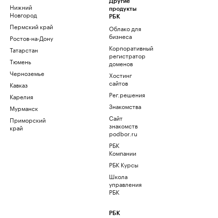
Другие
Нижний
продукты
Новгород
РБК
Пермский край
Облако для
бизнеса
Ростов-на-Дону
Корпоративный
Татарстан
регистратор
Тюмень
доменов
Черноземье
Хостинг
сайтов
Кавказ
Рег.решения
Карелия
Знакомства
Мурманск
Сайт
Приморский
знакомств
край
podbor.ru
РБК
Компании
РБК Курсы
Школа
управления
РБК
РБК