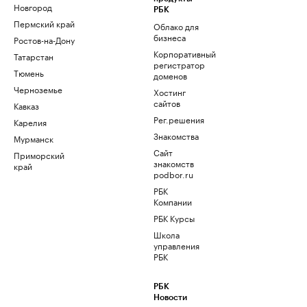
Новгород
РБК
Пермский край
Облако для
бизнеса
Ростов-на-Дону
Корпоративный
Татарстан
регистратор
Тюмень
доменов
Черноземье
Хостинг
сайтов
Кавказ
Рег.решения
Карелия
Знакомства
Мурманск
Сайт
Приморский
знакомств
край
podbor.ru
РБК
Компании
РБК Курсы
Школа
управления
РБК
РБК
Новости