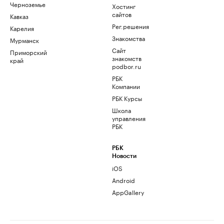
Черноземье
Хостинг
сайтов
Кавказ
Рег.решения
Карелия
Знакомства
Мурманск
Сайт
Приморский
знакомств
край
podbor.ru
РБК
Компании
РБК Курсы
Школа
управления
РБК
РБК
Новости
iOS
Android
AppGallery