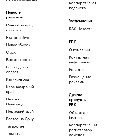
Корпоративная
подписка
Новости
регионов
Уведомления
Санкт-Петербург
RSS Новости
и область
Екатеринбург
РБК
Новосибирск
О компании
Омск
Контактная
Башкортостан
информация
Вологодская
Редакция
область
Размещение
Калининград
рекламы
Краснодарский
край
Другие
Нижний
продукты
Новгород
РБК
Пермский край
Облако для
бизнеса
Ростов-на-Дону
Корпоративный
Татарстан
регистратор
Тюмень
доменов