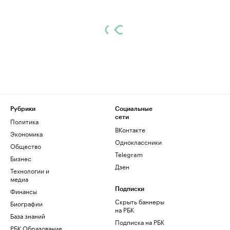
Рубрики
Социальные
сети
Политика
ВКонтакте
Экономика
Одноклассники
Общество
Telegram
Бизнес
Дзен
Технологии и
медиа
Финансы
Подписки
Скрыть баннеры
Биографии
на РБК
База знаний
Подписка на РБК
РБК Образование