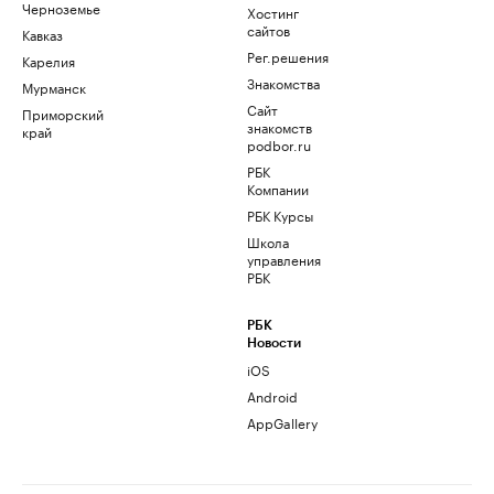
Черноземье
Хостинг
сайтов
Кавказ
Рег.решения
Карелия
Знакомства
Мурманск
Сайт
Приморский
знакомств
край
podbor.ru
РБК
Компании
РБК Курсы
Школа
управления
РБК
РБК
Новости
iOS
Android
AppGallery