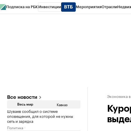
Подписка на РБК
Инвестиции
Мероприятия
Отрасли
Недви
РБК Life
Тренды
Визионеры
Национальные проекты
Город
Стиль
Кр
Конференции СПб
Спецпроекты
Проверка контрагентов
Политика
Экономика в
Все новости
Кавказ
Весь мир
Куро
Шуваев сообщил о системе
оповещения, для которой не нужны
выде
сеть и зарядка
Политика