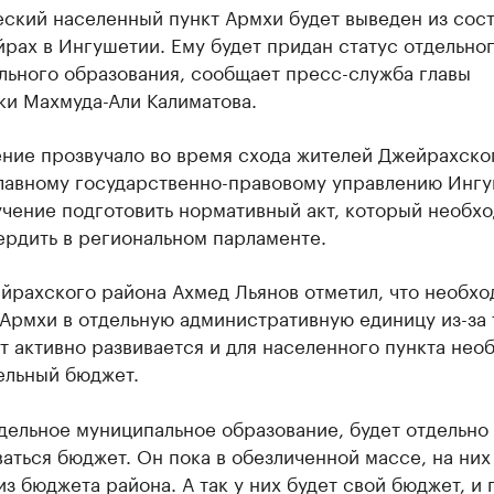
ский населенный пункт Армхи будет выведен из сос
рах в Ингушетии. Ему будет придан статус отдельно
льного образования, сообщает пресс-служба главы
ки Махмуда-Али Калиматова.
ние прозвучало во время схода жителей Джейрахско
Главному государственно-правовому управлению Инг
учение подготовить нормативный акт, который необх
ердить в региональном парламенте.
йрахского района Ахмед Льянов отметил, что необхо
Армхи в отдельную административную единицу из-за 
т активно развивается и для населенного пункта нео
ельный бюджет.
дельное муниципальное образование, будет отдельно
ться бюджет. Он пока в обезличенной массе, на них
из бюджета района. А так у них будет свой бюджет, и 