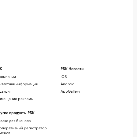
К
РБК Новости
компании
iOS
нтактная информация
Android
дакция
AppGallery
змещение рекламы
угие продукты РБК
лако для бизнеса
рпоративный регистратор
менов