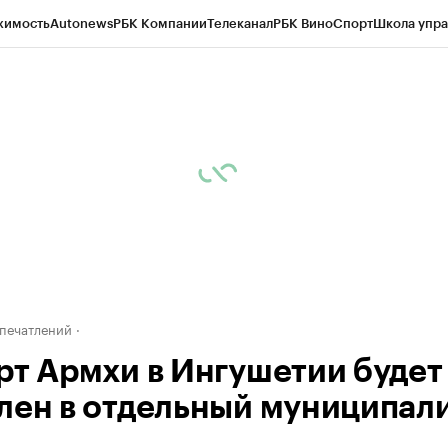
жимость
Autonews
РБК Компании
Телеканал
РБК Вино
Спорт
Школа упра
ипто
РБК Бизнес-среда
Дискуссионный клуб
Исследования
Кредитные 
Экономика
Бизнес
Технологии и медиа
Финансы
Рынок наличной валю
печатлений
рт Армхи в Ингушетии будет
лен в отдельный муниципал