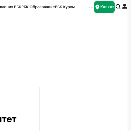
Кавказ
вления РБК
РБК Образование
РБК Курсы
рейтинги
Франшизы
Газета
Спецпроекты СПб
ты
итет