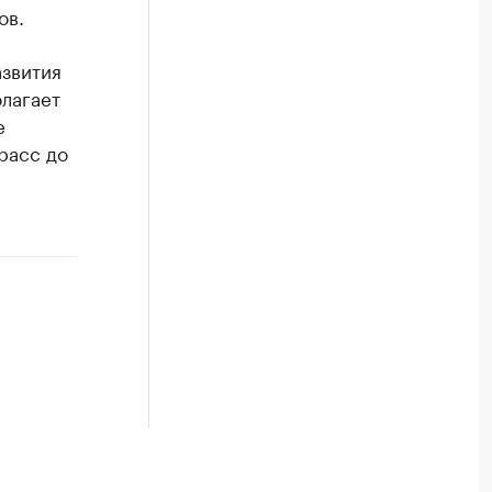
ов.
азвития
олагает
е
расс до