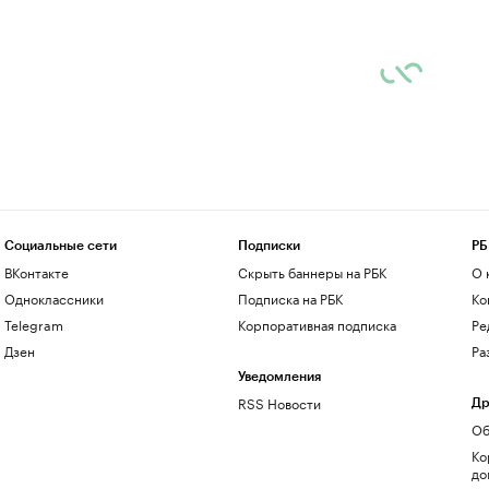
Социальные сети
Подписки
РБ
ВКонтакте
Скрыть баннеры на РБК
О 
Одноклассники
Подписка на РБК
Ко
Telegram
Корпоративная подписка
Ре
Дзен
Ра
Уведомления
RSS Новости
Др
Об
Ко
до