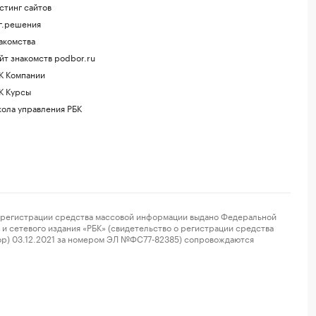
стинг сайтов
г.решения
акомства
йт знакомств podbor.ru
К Компании
К Курсы
ола управления РБК
регистрации средства массовой информации выдано Федеральной
и сетевого издания «РБК» (свидетельство о регистрации средства
ор) 03.12.2021 за номером ЭЛ №ФС77-82385) сопровождаются