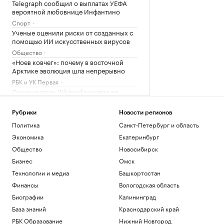
Telegraph сообщил о выплатах УЕФА
вероятной любовнице Инфантино
Спорт
Ученые оценили риски от созданных с
помощью ИИ искусственных вирусов
Общество
«Ноев ковчег»: почему в восточной
Арктике эволюция шла непрерывно
РБК и УК Первая
Сооснователь Wikipedia назвал ее
рупором пропаганды под эгидой ЦРУ
Технологии и медиа
Рубрики
Новости регионов
Зеленский встретился с президентом
Политика
Санкт-Петербург и область
Сербии Вучичем
Экономика
Екатеринбург
Политика
Общество
Новосибирск
Загрузить еще
Бизнес
Омск
Технологии и медиа
Башкортостан
Финансы
Вологодская область
Биографии
Калининград
База знаний
Краснодарский край
РБК Образование
Нижний Новгород