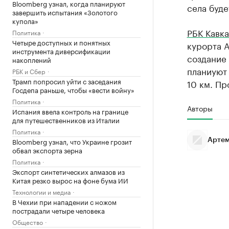
Bloomberg узнал, когда планируют
села буде
завершить испытания «Золотого
купола»
РБК Кавка
Политика
Четыре доступных и понятных
курорта А
инструмента диверсификации
создание
накоплений
планиуют 
РБК и Сбер
Трамп попросил уйти с заседания
10 км. П
Госдепа раньше, чтобы «вести войну»
Политика
Авторы
Испания ввела контроль на границе
для путешественников из Италии
Политика
Bloomberg узнал, что Украине грозит
Артем
обвал экспорта зерна
Политика
Экспорт синтетических алмазов из
Китая резко вырос на фоне бума ИИ
Технологии и медиа
В Чехии при нападении с ножом
пострадали четыре человека
Общество