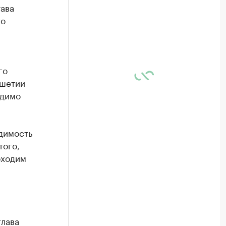
тава
го
го
ушетии
одимо
димость
того,
бходим
глава