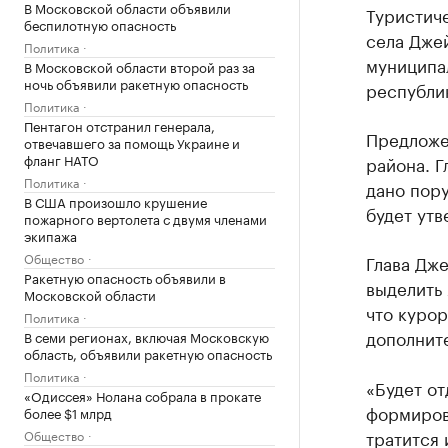
В Московской области объявили
Туристиче
беспилотную опасность
села Джей
Политика
муниципа
В Московской области второй раз за
ночь объявили ракетную опасность
республи
Политика
Пентагон отстранил генерала,
Предложе
отвечавшего за помощь Украине и
фланг НАТО
района. 
Политика
дано пор
В США произошло крушение
будет утв
пожарного вертолета с двумя членами
экипажа
Общество
Глава Дже
Ракетную опасность объявили в
выделить 
Московской области
что курор
Политика
дополнит
В семи регионах, включая Московскую
область, объявили ракетную опасность
Политика
«Будет от
«Одиссея» Нолана собрала в прокате
формирова
более $1 млрд
тратится 
Общество