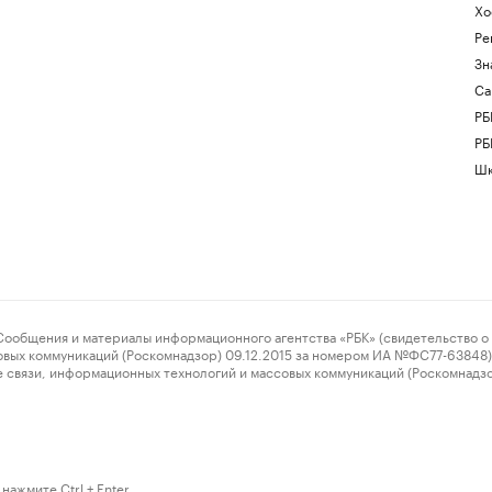
Хо
Ре
Зн
Са
РБ
РБ
Шк
ения и материалы информационного агентства «РБК» (свидетельство о 
овых коммуникаций (Роскомнадзор) 09.12.2015 за номером ИА №ФС77-63848) 
 связи, информационных технологий и массовых коммуникаций (Роскомнадз
нажмите Ctrl + Enter