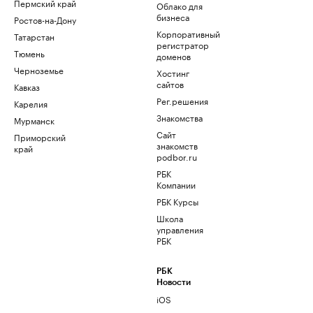
Пермский край
Облако для
бизнеса
Ростов-на-Дону
Корпоративный
Татарстан
регистратор
Тюмень
доменов
Черноземье
Хостинг
сайтов
Кавказ
Рег.решения
Карелия
Знакомства
Мурманск
Сайт
Приморский
знакомств
край
podbor.ru
РБК
Компании
РБК Курсы
Школа
управления
РБК
РБК
Новости
iOS