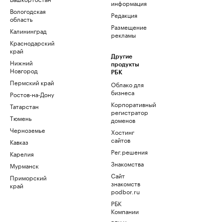
информация
Вологодская
Редакция
область
Размещение
Калининград
рекламы
Краснодарский
край
Другие
Нижний
продукты
Новгород
РБК
Пермский край
Облако для
бизнеса
Ростов-на-Дону
Корпоративный
Татарстан
регистратор
Тюмень
доменов
Черноземье
Хостинг
сайтов
Кавказ
Рег.решения
Карелия
Знакомства
Мурманск
Сайт
Приморский
знакомств
край
podbor.ru
РБК
Компании