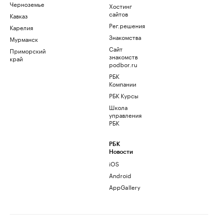
Черноземье
Хостинг
сайтов
Кавказ
Рег.решения
Карелия
Знакомства
Мурманск
Сайт
Приморский
знакомств
край
podbor.ru
РБК
Компании
РБК Курсы
Школа
управления
РБК
РБК
Новости
iOS
Android
AppGallery