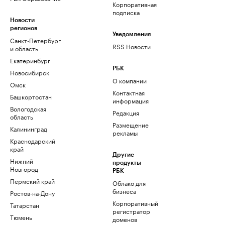
Корпоративная
подписка
Новости
регионов
Уведомления
Санкт-Петербург
RSS Новости
и область
Екатеринбург
РБК
Новосибирск
О компании
Омск
Контактная
Башкортостан
информация
Вологодская
Редакция
область
Размещение
Калининград
рекламы
Краснодарский
край
Другие
Нижний
продукты
Новгород
РБК
Пермский край
Облако для
бизнеса
Ростов-на-Дону
Корпоративный
Татарстан
регистратор
Тюмень
доменов