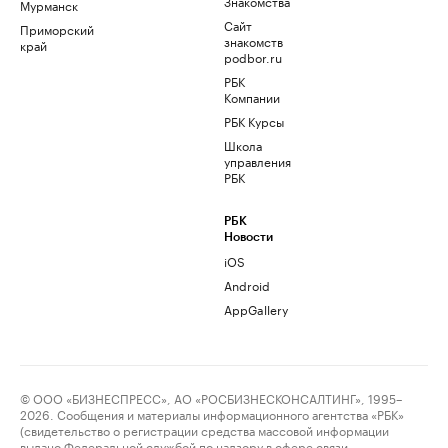
Знакомства
Мурманск
Сайт
Приморский
знакомств
край
podbor.ru
РБК
Компании
РБК Курсы
Школа
управления
РБК
РБК
Новости
iOS
Android
AppGallery
© ООО «БИЗНЕСПРЕСС», АО «РОСБИЗНЕСКОНСАЛТИНГ», 1995–
2026. Сообщения и материалы информационного агентства «РБК»
(свидетельство о регистрации средства массовой информации
выдано Федеральной службой по надзору в сфере связи,