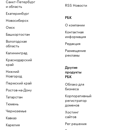
Санкт-Петербург
RSS Новости
и область
Екатеринбург
РБК
Новосибирск
О компании
Омск
Контактная
Башкортостан
информация
Вологодская
Редакция
область
Размещение
Калининград
рекламы
Краснодарский
край
Другие
Нижний
продукты
Новгород
РБК
Пермский край
Облако для
бизнеса
Ростов-на-Дону
Корпоративный
Татарстан
регистратор
Тюмень
доменов
Черноземье
Хостинг
сайтов
Кавказ
Рег.решения
Карелия