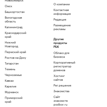
О компании
Омск
Контактная
Башкортостан
информация
Вологодская
Редакция
область
Размещение
Калининград
рекламы
Краснодарский
край
Другие
Нижний
продукты
Новгород
РБК
Пермский край
Облако для
бизнеса
Ростов-на-Дону
Корпоративный
Татарстан
регистратор
Тюмень
доменов
Черноземье
Хостинг
сайтов
Кавказ
Рег.решения
Карелия
Знакомства
Мурманск
Сайт
Приморский
знакомств
край
podbor.ru