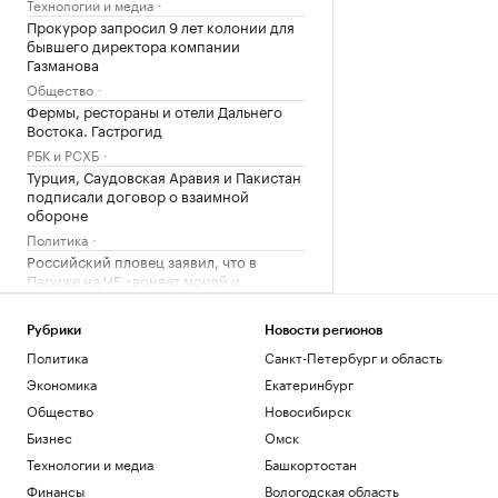
Технологии и медиа
Прокурор запросил 9 лет колонии для
бывшего директора компании
Газманова
Общество
Фермы, рестораны и отели Дальнего
Востока. Гастрогид
РБК и РСХБ
Турция, Саудовская Аравия и Пакистан
подписали договор о взаимной
обороне
Политика
Российский пловец заявил, что в
Париже на ЧЕ «воняет мочой и
помойками»
Спорт
Рубрики
Новости регионов
В Москве простились с легендарным
Политика
Санкт-Петербург и область
баскетболистом Иваном Едешко
Экономика
Екатеринбург
Спорт
Путин рассказал президенту ОАЭ о
Общество
Новосибирск
ситуации вокруг Украины
Бизнес
Омск
Политика
Технологии и медиа
Башкортостан
Politico сообщило об обсуждении
Финансы
Вологодская область
замены канцлера Германии Фридриха