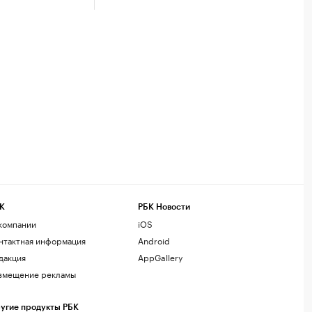
К
РБК Новости
компании
iOS
нтактная информация
Android
дакция
AppGallery
змещение рекламы
угие продукты РБК