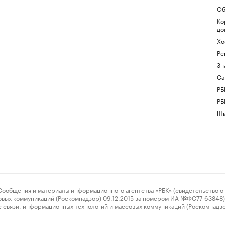
Об
Ко
до
Хо
Ре
Зн
Са
РБ
РБ
Шк
ения и материалы информационного агентства «РБК» (свидетельство о 
овых коммуникаций (Роскомнадзор) 09.12.2015 за номером ИА №ФС77-63848) 
 связи, информационных технологий и массовых коммуникаций (Роскомнадз