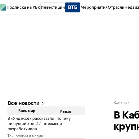
Подписка на РБК
Инвестиции
Мероприятия
Отрасли
Недви
РБК Life
Тренды
Визионеры
Национальные проекты
Город
Стиль
Кр
Конференции СПб
Спецпроекты
Проверка контрагентов
Политика
Кавказ
Все новости
Кавказ
Весь мир
В Ка
В «Яндексе» рассказали, почему
пишущий код ИИ не заменит
круп
разработчиков
Технологии и медиа