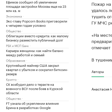
Ефимов сообщил об увеличении
Пожар на
площади застройки Москвы еще на 23
удалось л
млн кв. м
тушить ог
Экономика
Экс-главу Popcorn Books приговорили
ГУ МЧС ре
к четырем годам условно
Общество
«На мест
Облигации вместо кредита: как малому
бизнесу разместить публичный долг
предвари
РБК и МСП Банк
отмечает 
Карьера женщины: как найти баланс
между работой и семьей
В тушении
Образование
Крупнейший майнер США закрыл
квартал с убытком и сократил биткоин-
Авторы
резерв
Крипто
СК возбудил дело о теракте на
военного ВСУ после боев в Курской
Анастасия 
области
Общество
FT узнала об укреплении влияния
Брина в разработках Google