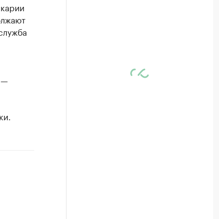
лкарии
олжают
-служба
 —
ки.