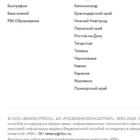
Мерца
Биографии
Калининград
Политика
База знаний
Краснодарский край
Как ИИ-агенты и облако
РБК Образование
Нижний Новгород
трансформируют промышленность:
Пермский край
опыт «Норникеля»
РБК и Yandex Cloud
Ростов-на-Дону
Три крупных порта Китая
Татарстан
приостановили работу из-за
Тюмень
надвигающегося тайфуна
Черноземье
Экономика
В России вырос спрос на аппаратные
Кавказ
криптокошельки. В чем дело
Карелия
Крипто
Мурманск
Эксперты объяснили, зачем взрослым
Приморский край
получать дополнительное
образование
РАДИО
Общество
Wildberries сообщила о партнерских
хабах для хранения товаров продавцов
© ООО «БИЗНЕСПРЕСС», АО «РОСБИЗНЕСКОНСАЛТИНГ», 1995–2026. Сообщ
Бизнес
службой по надзору в сфере связи, информационных технологий и масс
массовой информации выдано Федеральной службой по надзору в сфере
Загрузить еще
пометкой «РБК».
letters@rbc.ru
18+
Владельцем сайта является информационное агентство «РБК».