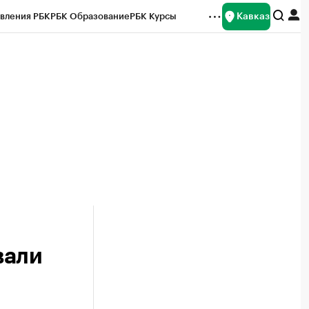
Кавказ
вления РБК
РБК Образование
РБК Курсы
рейтинги
Франшизы
Газета
Спецпроекты СПб
ты
вали
й