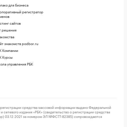
лако для бизнеса
рпоративный регистратор
менов
стинг сайтов
г.решения
акомства
йт знакомств podbor.ru
К Компании
К Курсы
ола управления РБК
регистрации средства массовой информации выдано Федеральной
и сетевого издания «РБК» (свидетельство о регистрации средства
ор) 03.12.2021 за номером ЭЛ №ФС77-82385) сопровождаются