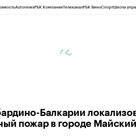
жимость
Autonews
РБК Компании
Телеканал
РБК Вино
Спорт
Школа упра
ипто
РБК Бизнес-среда
Дискуссионный клуб
Исследования
Кредитные 
Экономика
Бизнес
Технологии и медиа
Финансы
Рынок наличной валю
бардино-Балкарии локализо
ный пожар в городе Майски