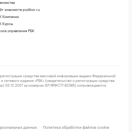
акомства
йт знакомств podbor.ru
К Компании
К Курсы
ола управления РБК
регистрации средства массовой информации выдано Федеральной
и сетевого издания «РБК» (свидетельство о регистрации средства
ор) 03.12.2021 за номером ЭЛ №ФС77-82385) сопровождаются
ерсональных данных
Политика обработки файлов cookie
·