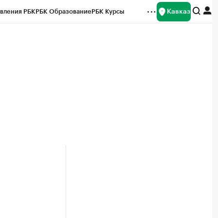
Кавказ
вления РБК
РБК Образование
РБК Курсы
рейтинги
Франшизы
Газета
Спецпроекты СПб
ты