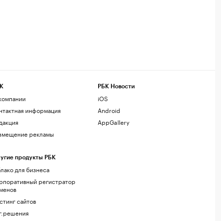
К
РБК Новости
компании
iOS
нтактная информация
Android
дакция
AppGallery
змещение рекламы
угие продукты РБК
лако для бизнеса
рпоративный регистратор
менов
стинг сайтов
г.решения