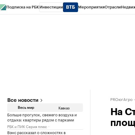
Подписка на РБК
Инвестиции
Мероприятия
Отрасли
Недви
РБК Life
Тренды
Визионеры
Национальные проекты
Город
Стиль
Кр
Конференции СПб
Спецпроекты
Проверка контрагентов
Политика
PROюгАгро
Все новости
Кавказ
Весь мир
На С
Больше прогулок, свежего воздуха и
отдыха: квартиры рядом с парками
площ
РБК и ПИК Серия плюс
Вэнс рассказал о сложностях в