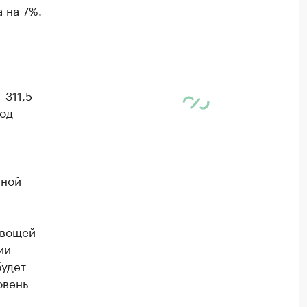
 на 7%.
 311,5
год
нной
овощей
ии
будет
овень