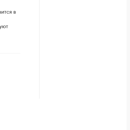
ится в
уют