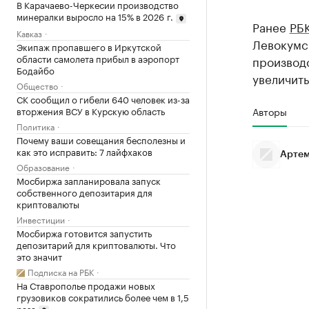
В Карачаево-Черкесии производство
минералки выросло на 15% в 2026 г.
Ранее
РБК
Кавказ
Левокумск
Экипаж пропавшего в Иркутской
области самолета прибыл в аэропорт
производ
Бодайбо
увеличить
Общество
СК сообщил о гибели 640 человек из-за
вторжения ВСУ в Курскую область
Авторы
Политика
Почему ваши совещания бесполезны и
как это исправить: 7 лайфхаков
Артем
Образование
Мосбиржа запланировала запуск
собственного депозитария для
криптовалюты
Инвестиции
Мосбиржа готовится запустить
депозитарий для криптовалюты. Что
это значит
Подписка на РБК
На Ставрополье продажи новых
грузовиков сократились более чем в 1,5
раза