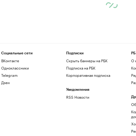
Социальные сети
Подписки
РБ
ВКонтакте
Скрыть баннеры на РБК
О 
Одноклассники
Подписка на РБК
Ко
Telegram
Корпоративная подписка
Ре
Дзен
Ра
Уведомления
RSS Новости
Др
Об
Ко
до
Хо
Ре