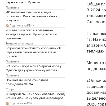
переговорах с Ираном
Общая пло
Политика
В 2024 го
ИИ помогает лучшим и вредит
тепличны
остальным. Как компаниям избежать
ловушки
Ставропол
Подписка на РБК
«Смешарики сквозь вселенные»
На данный
выходят в прокат. Пройдите тест о
франшизе
га. Из ни
Технологии и медиа
аграрии С
В Ярославской области сообщили об
теплицах,
отражении самой массовой атаки
дронов
Политика
Министр 
ВС России поразили в Черном море у
поддержк
Одессы два украинских сухогруза
Политика
«Одной и
Покинет ли Инфантино пост
президента ФИФА
защищенн
Спорт
досвечива
«Экстремальные» плечи обвалили фонд
выделено 
«гения ИИ». Чему это учит инвесторов
2023 года
Подписка на РБК