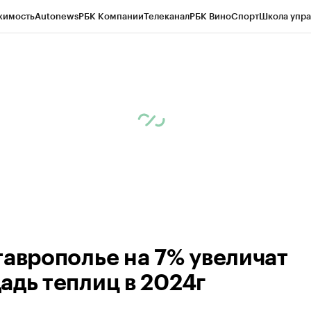
жимость
Autonews
РБК Компании
Телеканал
РБК Вино
Спорт
Школа упра
ипто
РБК Бизнес-среда
Дискуссионный клуб
Исследования
Кредитные 
Экономика
Бизнес
Технологии и медиа
Финансы
Рынок наличной валю
таврополье на 7% увеличат
адь теплиц в 2024г