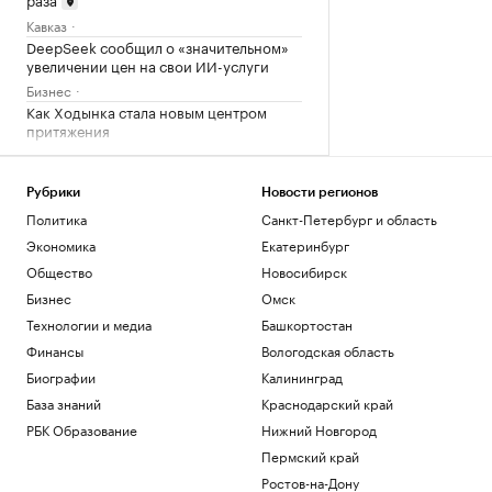
Кавказ
DeepSeek сообщил о «значительном»
увеличении цен на свои ИИ-услуги
Бизнес
Как Ходынка стала новым центром
притяжения
РБК и Stone
Росстат назвал отрасли с средней
зарплатой выше ₽500 тыс.
Рубрики
Новости регионов
Политика
Санкт-Петербург и область
Подписка на РБК
Большая афера. Зачем начальники
Экономика
Екатеринбург
мотивируют сотрудников фейковыми
Общество
Новосибирск
успехами
Бизнес
Омск
Подписка на РБК
Технологии и медиа
Башкортостан
РБК ТВ Юг: ввод жилья в Ростовской
области вырастет в 2026 г.
Финансы
Вологодская область
Кавказ
Биографии
Калининград
База знаний
Краснодарский край
Загрузить еще
РБК Образование
Нижний Новгород
Пермский край
Ростов-на-Дону