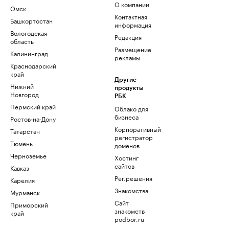
О компании
Омск
Контактная
Башкортостан
информация
Вологодская
Редакция
область
Размещение
Калининград
рекламы
Краснодарский
край
Другие
Нижний
продукты
Новгород
РБК
Пермский край
Облако для
бизнеса
Ростов-на-Дону
Корпоративный
Татарстан
регистратор
Тюмень
доменов
Черноземье
Хостинг
сайтов
Кавказ
Рег.решения
Карелия
Знакомства
Мурманск
Сайт
Приморский
знакомств
край
podbor.ru